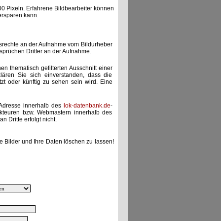
00 Pixeln. Erfahrene Bildbearbeiter können
ersparen kann.
gsrechte an der Aufnahme vom Bildurheber
nsprüchen Dritter an der Aufnahme.
nen thematisch gefilterten Ausschnitt einer
lären Sie sich einverstanden, dass die
etzt oder künftig zu sehen sein wird. Eine
-Adresse innerhalb des
lok-datenbank.de
-
akteuren bzw. Webmastern innerhalb des
 Dritte erfolgt nicht.
e Bilder und Ihre Daten löschen zu lassen!