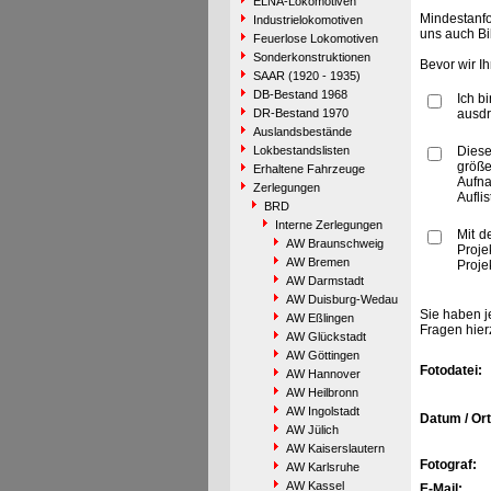
ELNA-Lokomotiven
Mindestanfo
Industrielokomotiven
uns auch Bi
Feuerlose Lokomotiven
Sonderkonstruktionen
Bevor wir I
SAAR (1920 - 1935)
DB-Bestand 1968
Ich b
DR-Bestand 1970
ausdr
Auslandsbestände
Lokbestandslisten
Diese
größe
Erhaltene Fahrzeuge
Aufn
Zerlegungen
Aufli
BRD
Interne Zerlegungen
Mit d
AW Braunschweig
Proje
AW Bremen
Proje
AW Darmstadt
AW Duisburg-Wedau
Sie haben j
AW Eßlingen
Fragen hier
AW Glückstadt
AW Göttingen
Fotodatei:
AW Hannover
AW Heilbronn
AW Ingolstadt
Datum / Ort
AW Jülich
AW Kaiserslautern
Fotograf:
AW Karlsruhe
AW Kassel
E-Mail: