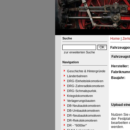
Suche
Home
|
Zerl
Fahrzeugpor
zur erweiterten Suche
Fahrzeugs
Navigation
Hersteller:
Geschichte & Hintergründe
Fabriknum
Länderbahnen
Baujahr:
DRG-Einheitslokomotiven
DRG-Zahnradlokomotiven
DRG-Schmalspurlok.
Kriegslokomotiven
Verlagerungsbauten
Upload ein
DB-Neubaulokomotiven
DB-Umbaulokomotiven
Nutzen Sie 
DR-Neubaulokomotiven
der Festpla
DR-Rekolokomotiven
bearbeiten 
DR - "6000er"
werden.