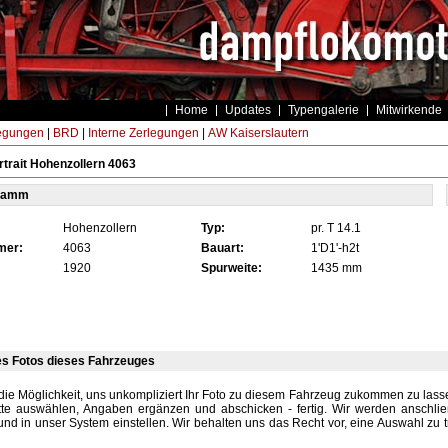
Home
Updates
Typengalerie
Mitwirkende
egungen
|
BRD
|
Interne Zerlegungen
|
AW Kaiserslautern
trait Hohenzollern 4063
tamm
Hohenzollern
Typ:
pr. T 14.1
mer:
4063
Bauart:
1'D1'-h2t
1920
Spurweite:
1435 mm
es Fotos dieses Fahrzeuges
die Möglichkeit, uns unkompliziert Ihr Foto zu diesem Fahrzeug zukommen zu lassen
tte auswählen, Angaben ergänzen und abschicken - fertig. Wir werden anschli
und in unser System einstellen. Wir behalten uns das Recht vor, eine Auswahl zu t