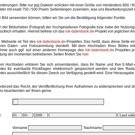
rderungen: Bitte nur jpg-Dateien schicken mit einer Größe von mindestens 800 / 6
lder mit exakt 750 / 500 Pixeln Seitenlängen zusenden, was uns Bearbeitungszeit 
hr Bild verwenden können, bitten wir Sie um die Bestätigung folgender Punkte:
in der Bildurheber (Fotograf) der hochgeladenen Fotografie bzw. habe die Nutzun
ücklich erhalten. Hiermit befreie ich das
lok-datenbank.de
-Projekt von jeglichen A
 Webseite ist Teil des
lok-datenbank.de
-Projektes. Das heißt, dass diese Seite ei
ren Daten- und Fotosammlung darstellt. Mit dem Hochladen Ihres Bildes erk
ahme auch ggf. auf einer anderen Homepage des
lok-datenbank.de
-Projektes j
stung der momentan betriebenen Seiten finden Sie
hier
.
em Hochladen erklären Sie sich einverstanden, dass Ihr Name und Ihre E-Mail
ktes für eventuelle Rückfragen elektronisch gespeichert werden und den Red
ktes ausschließlich für diesen Zweck zur Verfügung gestellt wird. Eine Herausgabe an
ederzeit das Recht, der Veröffentlichung Ihrer Aufnahmen zu widersprechen und di
zu beantworten wir Ihnen gerne.
:
Vorname
Nachname