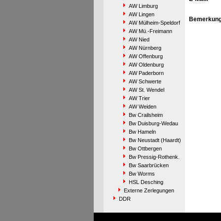
AW Limburg
AW Lingen
Bemerkung
AW Mülheim-Speldorf
AW Mü.-Freimann
AW Nied
AW Nürnberg
AW Offenburg
AW Oldenburg
AW Paderborn
AW Schwerte
AW St. Wendel
AW Trier
AW Weiden
Bw Crailsheim
Bw Duisburg-Wedau
Bw Hameln
Bw Neustadt (Haardt)
Bw Ottbergen
Bw Pressig-Rothenk.
Bw Saarbrücken
Bw Worms
HSL Desching
Externe Zerlegungen
DDR