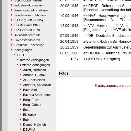
02.02.1937
=> DRB - Deutsche Reichsbah
ELNA-Lokomotiven
Industrielokomotiven
20.08.1945
=> RBGD - Reichsbahn-General
[Eisenbahnverwaltung der brit
Feuerlose Lokomotiven
Sonderkonstruktionen
10.09.1946
=> HVE - Hauptverwaltung de
[Zusammenschluß der Eisenba
SAAR (1920 - 1935)
DB-Bestand 1968
12.09.1948
=> VfV - Verwaltung für Verke
[Eingliederung der HVE als Ha
DR-Bestand 1970
Auslandsbestände
07.09.1949
=> DB - Deutsche Bundesbahn
Lokbestandslisten
20.04.1959
z-Stellung [Lok im Bw Hannov
Erhaltene Fahrzeuge
16.12.1959
Genehmigung zur Ausmusterun
Zerlegungen
06.05.1960
an DEUMU - Deutsche Erz- un
BRD
__.__.196x
++ [DEUMU, Salzgitter]
Interne Zerlegungen
Externe Zerlegungen
Adloff, Hermann
Fotos
Ahrens, Gustav
Alu Rheinfelden
Andorfer, Sebastian
Ergänzungen zum Leb
Baer, Emil
Bavaria Stahlkontor
Berg, Fritz
Berg, Günter
Best
Biskupek
Bub
Deppe, Heinrich
DEUMU