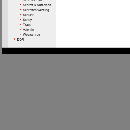
Schrott GmbH
Schrott & Nutzeisen
Schrottverwertung
Schuler
Schuy
Trapp
Valentin
Westschrott
DDR