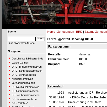
Suche
Home
|
Zerlegungen
|
BRD
|
Externe Zerlegu
Fahrzeugportrait Hanomag 10158
zur erweiterten Suche
Fahrzeugstamm
Navigation
Hersteller:
Hanomag
Geschichte & Hintergründe
Fabriknummer:
10158
Länderbahnen
Baujahr:
1923
DRG-Einheitslokomotiven
DRG-Zahnradlokomotiven
DRG-Schmalspurlok.
Kriegslokomotiven
Verlagerungsbauten
Lebenslauf
DB-Neubaulokomotiven
DB-Umbaulokomotiven
__.__.1923
Auslieferung an DR - Reichs
DR-Neubaulokomotiven
31.08.1924
=> DRG - Deutsche Reichsbahn
DR-Rekolokomotiven
15.05.1926
Umzeichnung in "93 893"
DR - "6000er"