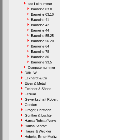
alte Loknummer
Baureihe 03.0
Baureihe 03.10
Baureihe 41
Baureihe 42
Baureihe 44
Baureihe 55.25
Baureihe 56.20
Baureihe 64
Baureihe 78
Baureihe 86
Baureihe 93.5
Computernummer
Dölz, W.
Eckhardt & Co
Eisen & Metall
Fechner & Söhne
Ferrum
Gewerkschaft Robert
Gondert
Gröger, Hermann
Günther & Lochte
Hansa Rohstoffverw.
Hansa Schrott
Harjes & Weckler
Hebeler, Ernst-Moritz