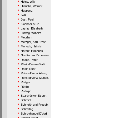
Heine, Willy
Hinrichs, Werner
Huppertz
IWK
Jost, Paul
Klöckner & Co.
Layritz, Elisabeth
Ludwig, Wilhelm
Metallum
Metzger, Karl-Ernst
Morlock, Heinrich
Norddt. Eisenbau
Nordisches Erzkontor
Rados, Peter
Rhein-Donau-Stahl
Rhein-Ruhr
Rohstoffverw. A'burg
Rohstoffverw. Münch.
Röttger
Röhlig
Rudolph
Saarbrücker Eisenh.
Schmidt
Schneid- und Pressb.
Schrottag
Schrotthandel D'dorf