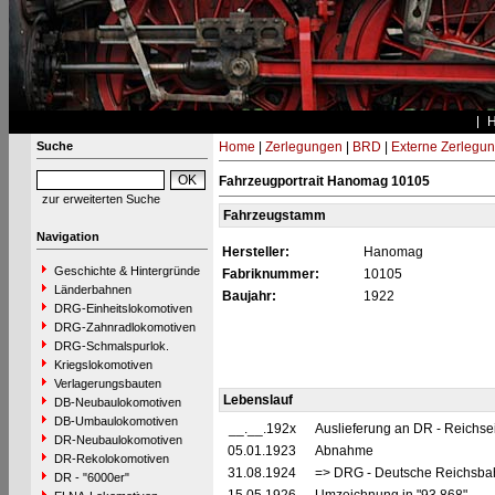
Suche
Home
|
Zerlegungen
|
BRD
|
Externe Zerlegu
Fahrzeugportrait Hanomag 10105
zur erweiterten Suche
Fahrzeugstamm
Navigation
Hersteller:
Hanomag
Geschichte & Hintergründe
Fabriknummer:
10105
Länderbahnen
Baujahr:
1922
DRG-Einheitslokomotiven
DRG-Zahnradlokomotiven
DRG-Schmalspurlok.
Kriegslokomotiven
Verlagerungsbauten
Lebenslauf
DB-Neubaulokomotiven
DB-Umbaulokomotiven
__.__.192x
Auslieferung an DR - Reichse
DR-Neubaulokomotiven
05.01.1923
Abnahme
DR-Rekolokomotiven
31.08.1924
=> DRG - Deutsche Reichsbahn
DR - "6000er"