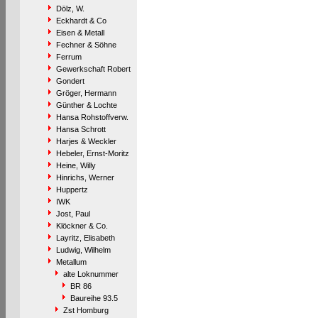
Dölz, W.
Eckhardt & Co
Eisen & Metall
Fechner & Söhne
Ferrum
Gewerkschaft Robert
Gondert
Gröger, Hermann
Günther & Lochte
Hansa Rohstoffverw.
Hansa Schrott
Harjes & Weckler
Hebeler, Ernst-Moritz
Heine, Willy
Hinrichs, Werner
Huppertz
IWK
Jost, Paul
Klöckner & Co.
Layritz, Elisabeth
Ludwig, Wilhelm
Metallum
alte Loknummer
BR 86
Baureihe 93.5
Zst Homburg