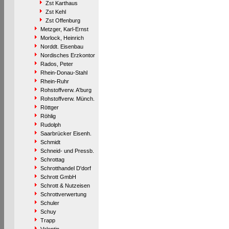
Zst Karthaus
Zst Kehl
Zst Offenburg
Metzger, Karl-Ernst
Morlock, Heinrich
Norddt. Eisenbau
Nordisches Erzkontor
Rados, Peter
Rhein-Donau-Stahl
Rhein-Ruhr
Rohstoffverw. A'burg
Rohstoffverw. Münch.
Röttger
Röhlig
Rudolph
Saarbrücker Eisenh.
Schmidt
Schneid- und Pressb.
Schrottag
Schrotthandel D'dorf
Schrott GmbH
Schrott & Nutzeisen
Schrottverwertung
Schuler
Schuy
Trapp