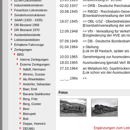
15.05.1926
Umzeichnung in "93 868"
ELNA-Lokomotiven
Industrielokomotiven
02.02.1937
=> DRB - Deutsche Reichsbah
Feuerlose Lokomotiven
20.08.1945
=> RBGD - Reichsbahn-General
Sonderkonstruktionen
[Eisenbahnverwaltung der brit
SAAR (1920 - 1935)
19.07.1945
=> OBL-USZ - Oberbetriebslei
DB-Bestand 1968
[Eisenbahnverwaltung der ame
DR-Bestand 1970
12.09.1948
=> VfV - Verwaltung für Verke
Auslandsbestände
[Eingliederung der HVE als Ha
Lokbestandslisten
07.09.1949
=> DB - Deutsche Bundesbahn
Erhaltene Fahrzeuge
01.04.1964
z-Stellung
Zerlegungen
[Lok im Bf Haslach, später al
BRD
10.03.1965
Genehmigung zur Ausmusteru
Interne Zerlegungen
18.03.1965
Ausmusterung [gemäß Verf. B
Externe Zerlegungen
27.10.1964
an Metallum AG, Saarbrücken 
Adloff, Hermann
[Lok schon vor der Ausmusteru
Ahrens, Gustav
__.__.196x
++
Alu Rheinfelden
Andorfer, Sebastian
Baer, Emil
Fotos
Bavaria Stahlkontor
Berg, Fritz
Berg, Günter
Best
Biskupek
Bub
Deppe, Heinrich
Ergänzungen zum Leb
DEUMU