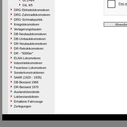
Gt 2×4/4
GtL 4/5
DRG-Einheitslokomotiven
DRG-Zahnradlokomotiven
DRG-Schmalspurlok.
Kriegslokomotiven
Verlagerungsbauten
DB-Neubaulokomotiven
DB-Umbaulokomotiven
DR-Neubaulokomotiven
DR-Rekolokomotiven
DR - "6000er"
ELNA-Lokomotiven
Industrielokomotiven
Feuerlose Lokomotiven
Sonderkonstruktionen
SAAR (1920 - 1935)
DB-Bestand 1968
DR-Bestand 1970
Auslandsbestände
Lokbestandslisten
Erhaltene Fahrzeuge
Zerlegungen