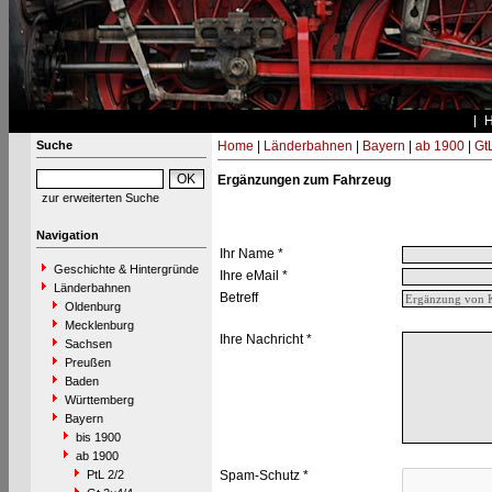
Suche
Home
|
Länderbahnen
|
Bayern
|
ab 1900
|
Gt
Ergänzungen zum Fahrzeug
zur erweiterten Suche
Navigation
Ihr Name *
Geschichte & Hintergründe
Ihre eMail *
Länderbahnen
Betreff
Oldenburg
Mecklenburg
Ihre Nachricht *
Sachsen
Preußen
Baden
Württemberg
Bayern
bis 1900
ab 1900
PtL 2/2
Spam-Schutz *