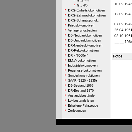
Gt 2×4/4
10.09.194
GtL 4/5
DRG-Einheitslokomotiven
12.09.194
DRG-Zahnradlokomotiven
DRG-Schmalspurlok.
07.09.194
Kriegslokomotiven
26.04.196
Verlagerungsbauten
DB-Neubaulokomotiven
03.10.196
DB-Umbaulokomotiven
__.__.196
DR-Neubaulokomotiven
DR-Rekolokomotiven
DR - "6000er"
Fotos
ELNA-Lokomotiven
Industrielokomotiven
Feuerlose Lokomotiven
Sonderkonstruktionen
SAAR (1920 - 1935)
DB-Bestand 1968
DR-Bestand 1970
Auslandsbestände
Lokbestandslisten
Erhaltene Fahrzeuge
Zerlegungen