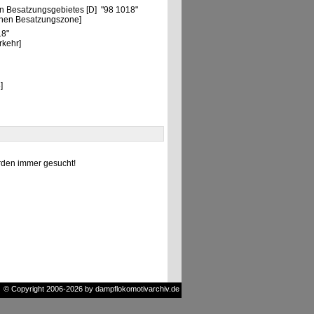
n Besatzungsgebietes [D] "98 1018"
chen Besatzungszone]
18"
rkehr]
]
den immer gesucht!
© Copyright 2006-2026 by dampflokomotivarchiv.de