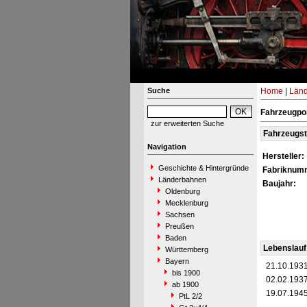
Suche
Home
|
Län
Fahrzeugpor
zur erweiterten Suche
Fahrzeugs
Navigation
Hersteller:
Geschichte & Hintergründe
Fabriknum
Länderbahnen
Baujahr:
Oldenburg
Mecklenburg
Sachsen
Preußen
Baden
Lebenslauf
Württemberg
Bayern
21.10.193
bis 1900
02.02.193
ab 1900
19.07.194
PtL 2/2