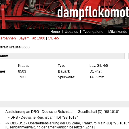
Home
Updates
Typengalerie
Mitwirkende
derbahnen
|
Bayern
|
ab 1900
|
GtL 4/5
trait Krauss 8503
tamm
Krauss
Typ:
bay. GtL 4/5
mer:
8503
Bauart:
D1´-h2t
1931
Spurweite:
1435 mm
1
Auslieferung an DRG - Deutsche Reichsbahn-Gesellschaft [D] "98 1018"
7
=> DRB - Deutsche Reichsbahn [D] "98 1018"
5
=> OBL-USZ - Oberbetriebsleitung der US Zone, Frankfurt (Main) [D] "98 1018
[Eisenbahnverwaltung der amerikanisch besetzten Zone]