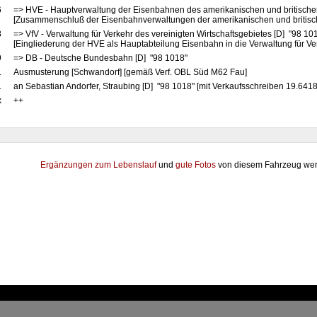
6
=> HVE - Hauptverwaltung der Eisenbahnen des amerikanischen und britische
[Zusammenschluß der Eisenbahnverwaltungen der amerikanischen und britis
8
=> VfV - Verwaltung für Verkehr des vereinigten Wirtschaftsgebietes [D] "98 10
[Eingliederung der HVE als Hauptabteilung Eisenbahn in die Verwaltung für Ve
9
=> DB - Deutsche Bundesbahn [D] "98 1018"
1
Ausmusterung [Schwandorf] [gemäß Verf. OBL Süd M62 Fau]
1
an Sebastian Andorfer, Straubing [D] "98 1018" [mit Verkaufsschreiben 19.6418
x
++
Ergänzungen zum Lebenslauf
und
gute Fotos
von diesem Fahrzeug wer