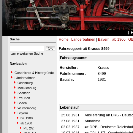
Suche
Home
|
Länderbahnen
|
Bayern
|
ab 1900
|
Gt
Fahrzeugportrait Krauss 8499
zur erweiterten Suche
Fahrzeugstamm
Navigation
Hersteller:
Krauss
Geschichte & Hintergründe
Fabriknummer:
8499
Länderbahnen
Baujahr:
1931
Oldenburg
Mecklenburg
Sachsen
Preußen
Baden
Lebenslauf
Württemberg
Bayern
25.08.1931
Auslieferung an DRG - Deuts
bis 1900
27.08.1931
Abnahme
ab 1900
02.02.1937
=> DRB - Deutsche Reichsbah
PtL 2/2