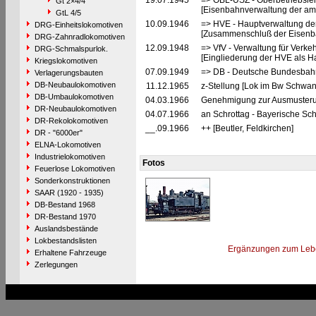
19.07.1945
=> OBL-USZ - Oberbetriebslei
Gt 2×4/4
[Eisenbahnverwaltung der ame
GtL 4/5
10.09.1946
=> HVE - Hauptverwaltung de
DRG-Einheitslokomotiven
[Zusammenschluß der Eisenba
DRG-Zahnradlokomotiven
12.09.1948
=> VfV - Verwaltung für Verke
DRG-Schmalspurlok.
[Eingliederung der HVE als Ha
Kriegslokomotiven
07.09.1949
=> DB - Deutsche Bundesbah
Verlagerungsbauten
DB-Neubaulokomotiven
11.12.1965
z-Stellung [Lok im Bw Schwan
DB-Umbaulokomotiven
04.03.1966
Genehmigung zur Ausmusterun
DR-Neubaulokomotiven
04.07.1966
an Schrottag - Bayerische Sc
DR-Rekolokomotiven
__.09.1966
++ [Beutler, Feldkirchen]
DR - "6000er"
ELNA-Lokomotiven
Industrielokomotiven
Fotos
Feuerlose Lokomotiven
Sonderkonstruktionen
SAAR (1920 - 1935)
DB-Bestand 1968
DR-Bestand 1970
Auslandsbestände
Lokbestandslisten
Ergänzungen zum Leb
Erhaltene Fahrzeuge
Zerlegungen