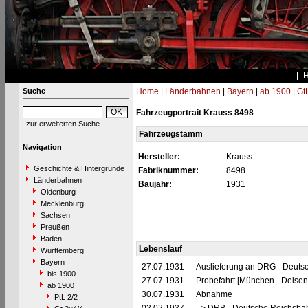
Suche
Home
|
Länderbahnen
|
Bayern
|
ab 1900
|
Gt
Fahrzeugportrait Krauss 8498
zur erweiterten Suche
Fahrzeugstamm
Navigation
Hersteller:
Krauss
Geschichte & Hintergründe
Fabriknummer:
8498
Länderbahnen
Baujahr:
1931
Oldenburg
Mecklenburg
Sachsen
Preußen
Baden
Lebenslauf
Württemberg
Bayern
27.07.1931
Auslieferung an DRG - Deuts
bis 1900
27.07.1931
Probefahrt [München - Deisen
ab 1900
30.07.1931
Abnahme
PtL 2/2