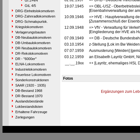
02.02.1937
=> DRB - Deutsche Reichsbah
Gt 2×4/4
GtL 4/5
19.07.1945
=> OBL-USZ - Oberbetriebslei
[Eisenbahnverwaltung der ame
DRG-Einheitslokomotiven
DRG-Zahnradlokomotiven
10.09.1946
=> HVE - Hauptverwaltung de
[Zusammenschluß der Eisenba
DRG-Schmalspurlok.
Kriegslokomotiven
12.09.1948
=> VfV - Verwaltung für Verke
[Eingliederung der HVE als Ha
Verlagerungsbauten
DB-Neubaulokomotiven
07.09.1949
=> DB - Deutsche Bundesbah
DB-Umbaulokomotiven
03.10.1954
z-Stellung [Lok im Bw Weiden
DR-Neubaulokomotiven
07.07.1959
Ausmusterung [Weiden] [gemä
DR-Rekolokomotiven
03.12.1959
an Elisabeth Layritz GmbH, N
DR - "6000er"
__.__.19xx
++ [Layritz, ehemaliges HSL 
ELNA-Lokomotiven
Industrielokomotiven
Feuerlose Lokomotiven
Fotos
Sonderkonstruktionen
SAAR (1920 - 1935)
DB-Bestand 1968
Ergänzungen zum Leb
DR-Bestand 1970
Auslandsbestände
Lokbestandslisten
Erhaltene Fahrzeuge
Zerlegungen