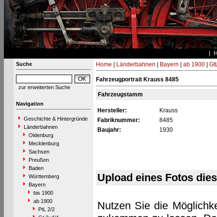
Suche
Home
|
Länderbahnen
|
Bayern
|
ab 1900
|
Gt
Fahrzeugportrait Krauss 8485
zur erweiterten Suche
Fahrzeugstamm
Navigation
Hersteller:
Krauss
Geschichte & Hintergründe
Fabriknummer:
8485
Länderbahnen
Baujahr:
1930
Oldenburg
Mecklenburg
Sachsen
Preußen
Baden
Upload eines Fotos die
Württemberg
Bayern
bis 1900
ab 1900
Nutzen Sie die Möglichke
PtL 2/2