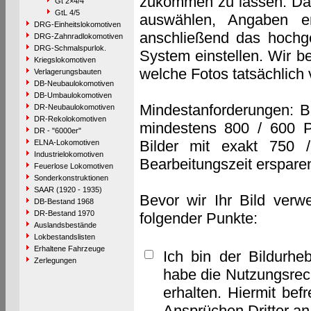
zukommen zu lassen. Das 
Gt 2×4/4
GtL 4/5
auswählen, Angaben e
DRG-Einheitslokomotiven
anschließend das hochge
DRG-Zahnradlokomotiven
DRG-Schmalspurlok.
System einstellen. Wir b
Kriegslokomotiven
welche Fotos tatsächlich
Verlagerungsbauten
DB-Neubaulokomotiven
DB-Umbaulokomotiven
Mindestanforderungen: B
DR-Neubaulokomotiven
DR-Rekolokomotiven
mindestens 800 / 600 P
DR - "6000er"
Bilder mit exakt 750 
ELNA-Lokomotiven
Industrielokomotiven
Bearbeitungszeit erspare
Feuerlose Lokomotiven
Sonderkonstruktionen
SAAR (1920 - 1935)
Bevor wir Ihr Bild verw
DB-Bestand 1968
DR-Bestand 1970
folgender Punkte:
Auslandsbestände
Lokbestandslisten
Erhaltene Fahrzeuge
Ich bin der Bildurhe
Zerlegungen
habe die Nutzungsrec
erhalten. Hiermit bef
Ansprüchen Dritter a