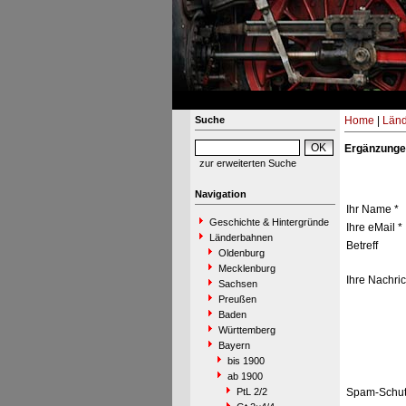
Suche
Home
|
Län
Ergänzunge
zur erweiterten Suche
Navigation
Ihr Name *
Geschichte & Hintergründe
Ihre eMail *
Länderbahnen
Betreff
Oldenburg
Mecklenburg
Ihre Nachric
Sachsen
Preußen
Baden
Württemberg
Bayern
bis 1900
ab 1900
PtL 2/2
Spam-Schut