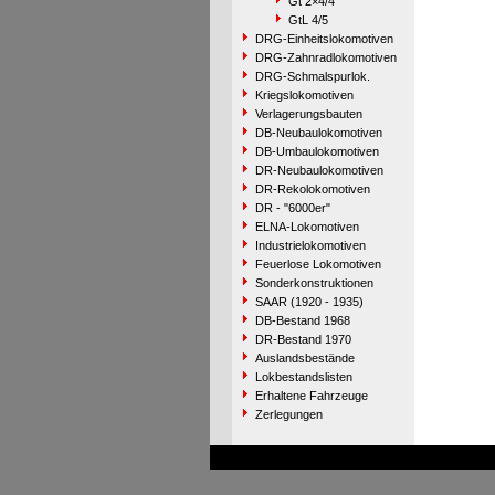
Gt 2×4/4
GtL 4/5
DRG-Einheitslokomotiven
DRG-Zahnradlokomotiven
DRG-Schmalspurlok.
Kriegslokomotiven
Verlagerungsbauten
DB-Neubaulokomotiven
DB-Umbaulokomotiven
DR-Neubaulokomotiven
DR-Rekolokomotiven
DR - "6000er"
ELNA-Lokomotiven
Industrielokomotiven
Feuerlose Lokomotiven
Sonderkonstruktionen
SAAR (1920 - 1935)
DB-Bestand 1968
DR-Bestand 1970
Auslandsbestände
Lokbestandslisten
Erhaltene Fahrzeuge
Zerlegungen