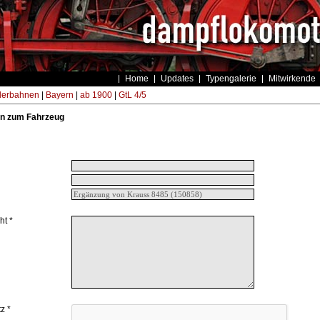
Home
Updates
Typengalerie
Mitwirkende
derbahnen
|
Bayern
|
ab 1900
|
GtL 4/5
n zum Fahrzeug
ht *
z *