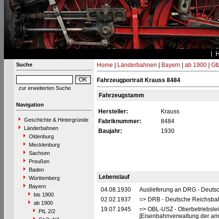
Suche
Home
|
Länderbahnen
|
Bayern
|
ab 1900
|
Gt
Fahrzeugportrait Krauss 8484
zur erweiterten Suche
Fahrzeugstamm
Navigation
Hersteller:
Krauss
Geschichte & Hintergründe
Fabriknummer:
8484
Länderbahnen
Baujahr:
1930
Oldenburg
Mecklenburg
Sachsen
Preußen
Baden
Lebenslauf
Württemberg
Bayern
04.08.1930
Auslieferung an DRG - Deuts
bis 1900
02.02.1937
=> DRB - Deutsche Reichsbah
ab 1900
19.07.1945
=> OBL-USZ - Oberbetriebslei
PtL 2/2
[Eisenbahnverwaltung der ame