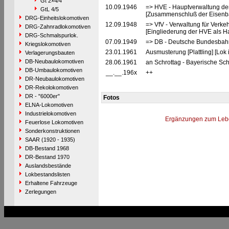
Gt 2×4/4
10.09.1946
=> HVE - Hauptverwaltung de
GtL 4/5
[Zusammenschluß der Eisenba
DRG-Einheitslokomotiven
12.09.1948
=> VfV - Verwaltung für Verke
DRG-Zahnradlokomotiven
[Eingliederung der HVE als Ha
DRG-Schmalspurlok.
07.09.1949
=> DB - Deutsche Bundesbah
Kriegslokomotiven
23.01.1961
Ausmusterung [Plattling] [Lok 
Verlagerungsbauten
DB-Neubaulokomotiven
28.06.1961
an Schrottag - Bayerische Sc
DB-Umbaulokomotiven
__.__.196x
++
DR-Neubaulokomotiven
DR-Rekolokomotiven
DR - "6000er"
Fotos
ELNA-Lokomotiven
Industrielokomotiven
Ergänzungen zum Leb
Feuerlose Lokomotiven
Sonderkonstruktionen
SAAR (1920 - 1935)
DB-Bestand 1968
DR-Bestand 1970
Auslandsbestände
Lokbestandslisten
Erhaltene Fahrzeuge
Zerlegungen