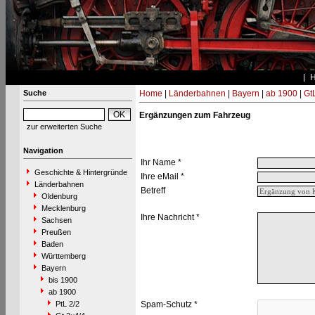
Suche
Home
|
Länderbahnen
|
Bayern
|
ab 1900
|
Gt
Ergänzungen zum Fahrzeug
zur erweiterten Suche
Navigation
Ihr Name *
Geschichte & Hintergründe
Ihre eMail *
Länderbahnen
Betreff
Oldenburg
Mecklenburg
Ihre Nachricht *
Sachsen
Preußen
Baden
Württemberg
Bayern
bis 1900
ab 1900
PtL 2/2
Spam-Schutz *