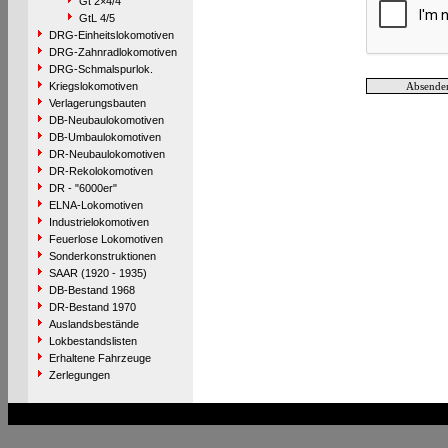
Gt 2×4/4
GtL 4/5
DRG-Einheitslokomotiven
DRG-Zahnradlokomotiven
DRG-Schmalspurlok.
Kriegslokomotiven
Verlagerungsbauten
DB-Neubaulokomotiven
DB-Umbaulokomotiven
DR-Neubaulokomotiven
DR-Rekolokomotiven
DR - "6000er"
ELNA-Lokomotiven
Industrielokomotiven
Feuerlose Lokomotiven
Sonderkonstruktionen
SAAR (1920 - 1935)
DB-Bestand 1968
DR-Bestand 1970
Auslandsbestände
Lokbestandslisten
Erhaltene Fahrzeuge
Zerlegungen