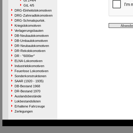
Gt 2×4/4
GtL 4/5
DRG-Einheitslokomotiven
DRG-Zahnradlokomotiven
DRG-Schmalspurlok.
Kriegslokomotiven
Verlagerungsbauten
DB-Neubaulokomotiven
DB-Umbaulokomotiven
DR-Neubaulokomotiven
DR-Rekolokomotiven
DR - "6000er"
ELNA-Lokomotiven
Industrielokomotiven
Feuerlose Lokomotiven
Sonderkonstruktionen
SAAR (1920 - 1935)
DB-Bestand 1968
DR-Bestand 1970
Auslandsbestände
Lokbestandslisten
Erhaltene Fahrzeuge
Zerlegungen