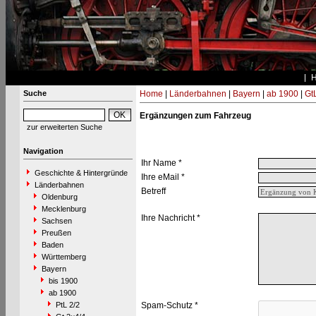
Suche
Home
|
Länderbahnen
|
Bayern
|
ab 1900
|
Gt
Ergänzungen zum Fahrzeug
zur erweiterten Suche
Navigation
Ihr Name *
Geschichte & Hintergründe
Ihre eMail *
Länderbahnen
Betreff
Oldenburg
Mecklenburg
Ihre Nachricht *
Sachsen
Preußen
Baden
Württemberg
Bayern
bis 1900
ab 1900
PtL 2/2
Spam-Schutz *