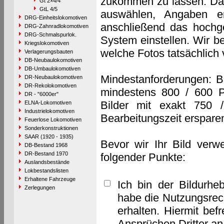
zukommen zu lassen. Das 
Gt 2×4/4
GtL 4/5
auswählen, Angaben e
DRG-Einheitslokomotiven
anschließend das hochge
DRG-Zahnradlokomotiven
DRG-Schmalspurlok.
System einstellen. Wir b
Kriegslokomotiven
welche Fotos tatsächlich
Verlagerungsbauten
DB-Neubaulokomotiven
DB-Umbaulokomotiven
Mindestanforderungen: B
DR-Neubaulokomotiven
DR-Rekolokomotiven
mindestens 800 / 600 P
DR - "6000er"
Bilder mit exakt 750 
ELNA-Lokomotiven
Industrielokomotiven
Bearbeitungszeit erspare
Feuerlose Lokomotiven
Sonderkonstruktionen
SAAR (1920 - 1935)
Bevor wir Ihr Bild verw
DB-Bestand 1968
DR-Bestand 1970
folgender Punkte:
Auslandsbestände
Lokbestandslisten
Erhaltene Fahrzeuge
Ich bin der Bildurhe
Zerlegungen
habe die Nutzungsrec
erhalten. Hiermit bef
Ansprüchen Dritter a