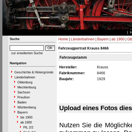
Suche
Home
|
Länderbahnen
|
Bayern
|
ab 1900
|
Gt
Fahrzeugportrait Krauss 8466
zur erweiterten Suche
Fahrzeugstamm
Navigation
Hersteller:
Krauss
Geschichte & Hintergründe
Fabriknummer:
8466
Länderbahnen
Baujahr:
1929
Oldenburg
Mecklenburg
Sachsen
Preußen
Baden
Upload eines Fotos die
Württemberg
Bayern
bis 1900
ab 1900
Nutzen Sie die Möglichke
PtL 2/2