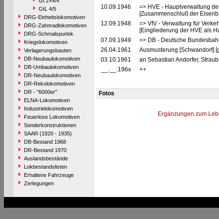
Gt 2×4/4
10.09.1946
=> HVE - Hauptverwaltung de
GtL 4/5
[Zusammenschluß der Eisenba
DRG-Einheitslokomotiven
12.09.1948
=> VfV - Verwaltung für Verke
DRG-Zahnradlokomotiven
[Eingliederung der HVE als Ha
DRG-Schmalspurlok.
07.09.1949
=> DB - Deutsche Bundesbah
Kriegslokomotiven
26.04.1961
Ausmusterung [Schwandorf] [
Verlagerungsbauten
DB-Neubaulokomotiven
03.10.1961
an Sebastian Andorfer, Straub
DB-Umbaulokomotiven
__.__.196x
++
DR-Neubaulokomotiven
DR-Rekolokomotiven
DR - "6000er"
Fotos
ELNA-Lokomotiven
Industrielokomotiven
Ergänzungen zum Leb
Feuerlose Lokomotiven
Sonderkonstruktionen
SAAR (1920 - 1935)
DB-Bestand 1968
DR-Bestand 1970
Auslandsbestände
Lokbestandslisten
Erhaltene Fahrzeuge
Zerlegungen