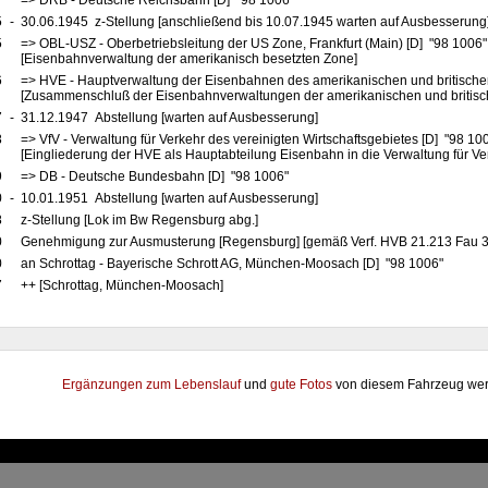
7
=> DRB - Deutsche Reichsbahn [D] "98 1006"
5
-
30.06.1945 z-Stellung [anschließend bis 10.07.1945 warten auf Ausbesserung
5
=> OBL-USZ - Oberbetriebsleitung der US Zone, Frankfurt (Main) [D] "98 1006
[Eisenbahnverwaltung der amerikanisch besetzten Zone]
6
=> HVE - Hauptverwaltung der Eisenbahnen des amerikanischen und britische
[Zusammenschluß der Eisenbahnverwaltungen der amerikanischen und britis
7
-
31.12.1947 Abstellung [warten auf Ausbesserung]
8
=> VfV - Verwaltung für Verkehr des vereinigten Wirtschaftsgebietes [D] "98 10
[Eingliederung der HVE als Hauptabteilung Eisenbahn in die Verwaltung für Ve
9
=> DB - Deutsche Bundesbahn [D] "98 1006"
0
-
10.01.1951 Abstellung [warten auf Ausbesserung]
8
z-Stellung [Lok im Bw Regensburg abg.]
0
Genehmigung zur Ausmusterung [Regensburg] [gemäß Verf. HVB 21.213 Fau 3
0
an Schrottag - Bayerische Schrott AG, München-Moosach [D] "98 1006"
7
++ [Schrottag, München-Moosach]
Ergänzungen zum Lebenslauf
und
gute Fotos
von diesem Fahrzeug wer