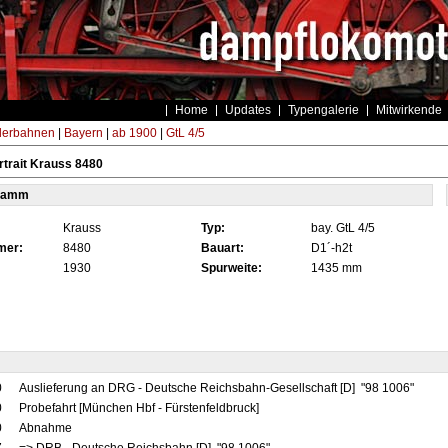
Home
Updates
Typengalerie
Mitwirkende
derbahnen
|
Bayern
|
ab 1900
|
GtL 4/5
trait Krauss 8480
tamm
Krauss
Typ:
bay. GtL 4/5
mer:
8480
Bauart:
D1´-h2t
1930
Spurweite:
1435 mm
0
Auslieferung an DRG - Deutsche Reichsbahn-Gesellschaft [D] "98 1006"
0
Probefahrt [München Hbf - Fürstenfeldbruck]
0
Abnahme