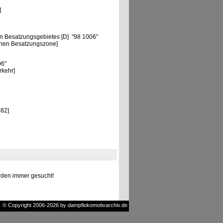
]
"
n Besatzungsgebietes [D] "98 1006"
chen Besatzungszone]
06"
rkehr]
82]
den immer gesucht!
© Copyright 2006-2026 by dampflokomotivarchiv.de