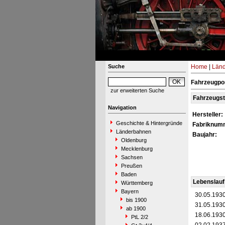
Suche
Home
|
Län
Fahrzeugpor
zur erweiterten Suche
Fahrzeugs
Navigation
Hersteller:
Geschichte & Hintergründe
Fabriknum
Länderbahnen
Baujahr:
Oldenburg
Mecklenburg
Sachsen
Preußen
Baden
Lebenslauf
Württemberg
Bayern
30.05.193
bis 1900
31.05.193
ab 1900
18.06.193
PtL 2/2