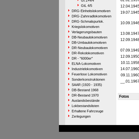
02.02.193
Gt 2×4/4
GtL 4/5
12.04.194
DRG-Einheitslokomotiven
19.07.194
DRG-Zahnradlokomotiven
DRG-Schmalspurlok.
10.09.194
Kriegslokomotiven
Verlagerungsbauten
13.08.194
DB-Neubaulokomotiven
12.09.194
DB-Umbaulokomotiven
DR-Neubaulokomotiven
07.09.194
DR-Rekolokomotiven
12.09.195
DR - "6000er"
10.11.195
ELNA-Lokomotiven
14.07.196
Industrielokomotiven
Feuerlose Lokomotiven
09.11.196
Sonderkonstruktionen
__.01.196
SAAR (1920 - 1935)
DB-Bestand 1968
DR-Bestand 1970
Fotos
Auslandsbestände
Lokbestandslisten
Erhaltene Fahrzeuge
Zerlegungen