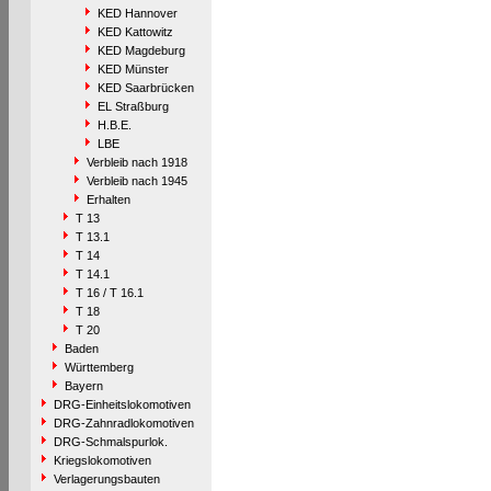
KED Hannover
KED Kattowitz
KED Magdeburg
KED Münster
KED Saarbrücken
EL Straßburg
H.B.E.
LBE
Verbleib nach 1918
Verbleib nach 1945
Erhalten
T 13
T 13.1
T 14
T 14.1
T 16 / T 16.1
T 18
T 20
Baden
Württemberg
Bayern
DRG-Einheitslokomotiven
DRG-Zahnradlokomotiven
DRG-Schmalspurlok.
Kriegslokomotiven
Verlagerungsbauten