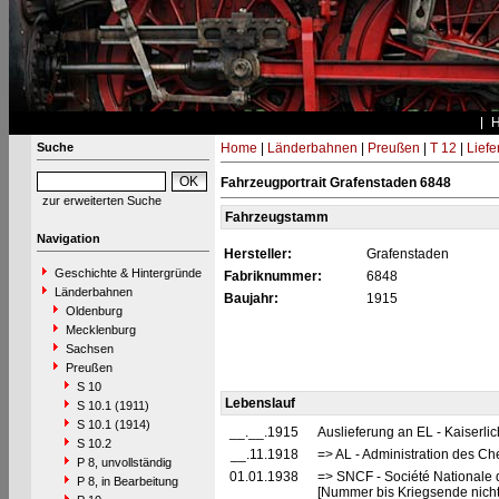
Suche
Home
|
Länderbahnen
|
Preußen
|
T 12
|
Liefe
Fahrzeugportrait Grafenstaden 6848
zur erweiterten Suche
Fahrzeugstamm
Navigation
Hersteller:
Grafenstaden
Geschichte & Hintergründe
Fabriknummer:
6848
Länderbahnen
Baujahr:
1915
Oldenburg
Mecklenburg
Sachsen
Preußen
S 10
Lebenslauf
S 10.1 (1911)
S 10.1 (1914)
__.__.1915
Auslieferung an EL - Kaiserli
S 10.2
__.11.1918
=> AL - Administration des Ch
P 8, unvollständig
01.01.1938
=> SNCF - Société Nationale 
P 8, in Bearbeitung
[Nummer bis Kriegsende nich