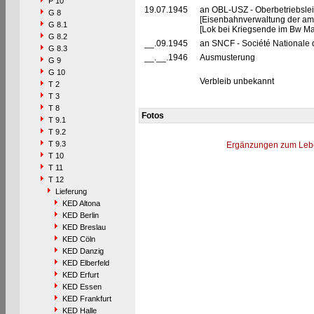
P 10
19.07.1945
an OBL-USZ - Oberbetriebslei
G 8
[Eisenbahnverwaltung der ame
G 8.1
[Lok bei Kriegsende im Bw Ma
G 8.2
__.09.1945
an SNCF - Société Nationale 
G 8.3
__.__.1946
Ausmusterung
G 9
G 10
Verbleib unbekannt
T 2
T 3
T 8
Fotos
T 9.1
T 9.2
T 9.3
Ergänzungen zum Leb
T 10
T 11
T 12
Lieferung
KED Altona
KED Berlin
KED Breslau
KED Cöln
KED Danzig
KED Elberfeld
KED Erfurt
KED Essen
KED Frankfurt
KED Halle