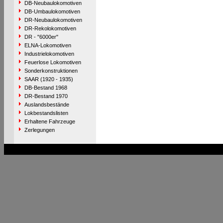
DB-Neubaulokomotiven
DB-Umbaulokomotiven
DR-Neubaulokomotiven
DR-Rekolokomotiven
DR - "6000er"
ELNA-Lokomotiven
Industrielokomotiven
Feuerlose Lokomotiven
Sonderkonstruktionen
SAAR (1920 - 1935)
DB-Bestand 1968
DR-Bestand 1970
Auslandsbestände
Lokbestandslisten
Erhaltene Fahrzeuge
Zerlegungen