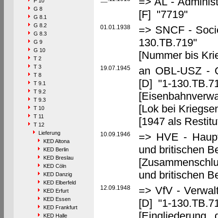
=> AL - Administ
P 10
G 8
[F] "7719"
G 8.1
G 8.2
01.01.1938
=> SNCF - Socié
G 8.3
130.TB.719"
G 9
G 10
[Nummer bis Kri
T 2
T 3
19.07.1945
an OBL-USZ - Ob
T 8
[D] "1-130.TB.7
T 9.1
T 9.2
[Eisenbahnverwa
T 9.3
[Lok bei Kriegse
T 10
T 11
[1947 als Restit
T 12
Lieferung
10.09.1946
=> HVE - Haupt
KED Altona
und britischen 
KED Berlin
KED Breslau
[Zusammenschlu
KED Cöln
und britischen 
KED Danzig
KED Elberfeld
12.09.1948
=> VfV - Verwalt
KED Erfurt
KED Essen
[D] "1-130.TB.7
KED Frankfurt
[Eingliederung
KED Halle