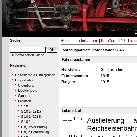
Suche
Home
|
Länderbahnen
|
Preußen
|
T 12
|
Liefe
Fahrzeugportrait Grafenstaden 6845
zur erweiterten Suche
Fahrzeugstamm
Navigation
Hersteller:
Grafenstaden
Geschichte & Hintergründe
Fabriknummer:
6845
Länderbahnen
Baujahr:
1915
Oldenburg
Mecklenburg
Sachsen
Preußen
S 10
Lebenslauf
S 10.1 (1911)
S 10.1 (1914)
__.__.1915
Auslieferung 
S 10.2
Reichseisenbahn
P 8, unvollständig
P 8, in Bearbeitung
__.11.1918