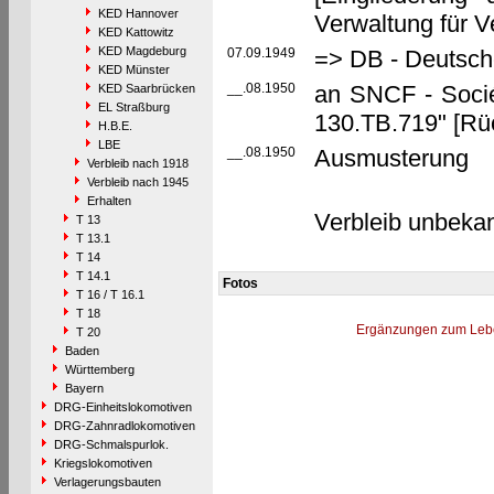
KED Hannover
Verwaltung für V
KED Kattowitz
KED Magdeburg
07.09.1949
=> DB - Deutsch
KED Münster
__.08.1950
an SNCF - Socié
KED Saarbrücken
EL Straßburg
130.TB.719" [Rü
H.B.E.
LBE
__.08.1950
Ausmusterung
Verbleib nach 1918
Verbleib nach 1945
Erhalten
Verbleib unbeka
T 13
T 13.1
T 14
T 14.1
Fotos
T 16 / T 16.1
T 18
Ergänzungen zum Leb
T 20
Baden
Württemberg
Bayern
DRG-Einheitslokomotiven
DRG-Zahnradlokomotiven
DRG-Schmalspurlok.
Kriegslokomotiven
Verlagerungsbauten