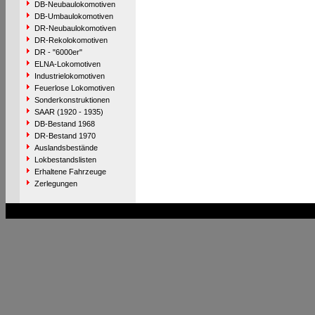
DB-Neubaulokomotiven
DB-Umbaulokomotiven
DR-Neubaulokomotiven
DR-Rekolokomotiven
DR - "6000er"
ELNA-Lokomotiven
Industrielokomotiven
Feuerlose Lokomotiven
Sonderkonstruktionen
SAAR (1920 - 1935)
DB-Bestand 1968
DR-Bestand 1970
Auslandsbestände
Lokbestandslisten
Erhaltene Fahrzeuge
Zerlegungen