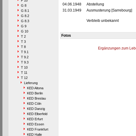
P 10
04.06.1948
Abstellung
G 8
31.03.1949
Ausmusterung [Sarrebourg]
G 8.1
G 8.2
Verbleib unbekannt
G 8.3
G 9
G 10
Fotos
T 2
T 3
T 8
Ergänzungen zum Leb
T 9.1
T 9.2
T 9.3
T 10
T 11
T 12
Lieferung
KED Altona
KED Berlin
KED Breslau
KED Cöln
KED Danzig
KED Elberfeld
KED Erfurt
KED Essen
KED Frankfurt
KED Halle