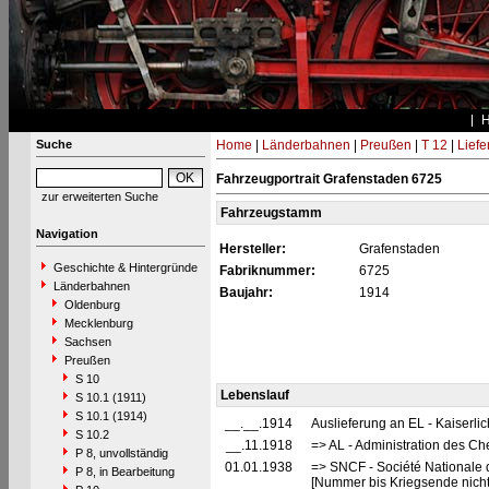
Suche
Home
|
Länderbahnen
|
Preußen
|
T 12
|
Liefe
Fahrzeugportrait Grafenstaden 6725
zur erweiterten Suche
Fahrzeugstamm
Navigation
Hersteller:
Grafenstaden
Geschichte & Hintergründe
Fabriknummer:
6725
Länderbahnen
Baujahr:
1914
Oldenburg
Mecklenburg
Sachsen
Preußen
S 10
Lebenslauf
S 10.1 (1911)
S 10.1 (1914)
__.__.1914
Auslieferung an EL - Kaiserli
S 10.2
__.11.1918
=> AL - Administration des Ch
P 8, unvollständig
01.01.1938
=> SNCF - Société Nationale 
P 8, in Bearbeitung
[Nummer bis Kriegsende nich