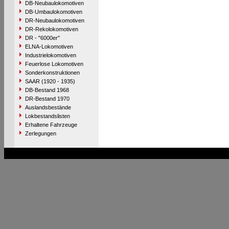
DB-Neubaulokomotiven
DB-Umbaulokomotiven
DR-Neubaulokomotiven
DR-Rekolokomotiven
DR - "6000er"
ELNA-Lokomotiven
Industrielokomotiven
Feuerlose Lokomotiven
Sonderkonstruktionen
SAAR (1920 - 1935)
DB-Bestand 1968
DR-Bestand 1970
Auslandsbestände
Lokbestandslisten
Erhaltene Fahrzeuge
Zerlegungen