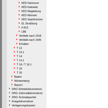
KED Hannover
KED Kattowitz
KED Magdeburg
KED Münster
KED Saarbrücken
EL Straßburg
H.B.E.
LBE
Verbleib nach 1918
Verbleib nach 1945
Erhalten
T 13
T 13.1
T 14
T 14.1
T 16 / T 16.1
T 18
T 20
Baden
Württemberg
Bayern
DRG-Einheitslokomotiven
DRG-Zahnradlokomotiven
DRG-Schmalspurlok.
Kriegslokomotiven
Verlagerungsbauten