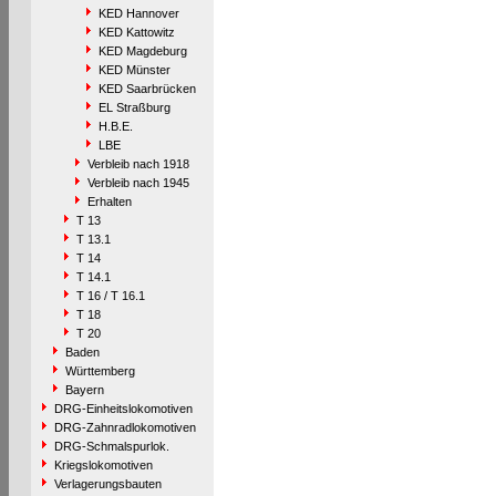
KED Hannover
KED Kattowitz
KED Magdeburg
KED Münster
KED Saarbrücken
EL Straßburg
H.B.E.
LBE
Verbleib nach 1918
Verbleib nach 1945
Erhalten
T 13
T 13.1
T 14
T 14.1
T 16 / T 16.1
T 18
T 20
Baden
Württemberg
Bayern
DRG-Einheitslokomotiven
DRG-Zahnradlokomotiven
DRG-Schmalspurlok.
Kriegslokomotiven
Verlagerungsbauten