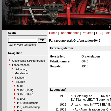
Suche
Home
|
Länderbahnen
|
Preußen
|
T 12
|
Liefe
Fahrzeugportrait Grafenstaden 6046
zur erweiterten Suche
Fahrzeugstamm
Navigation
Hersteller:
Grafenstaden
Geschichte & Hintergründe
Fabriknummer:
6046
Länderbahnen
Baujahr:
1910
Oldenburg
Mecklenburg
Sachsen
Preußen
S 10
Lebenslauf
S 10.1 (1911)
S 10.1 (1914)
__.__.1910
Auslieferung an EL - Kaiser
S 10.2
EL" [Name: LEDA] [Baureihe T
P 8, unvollständig
__.__.1912
Umzeichnung in "7713 EL" [Ba
P 8, in Bearbeitung
__.11.1918
=> AL - Administration des Ch