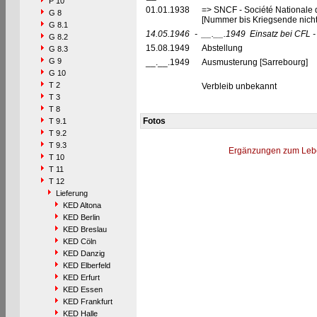
P 10
01.01.1938
=> SNCF - Société Nationale 
G 8
[Nummer bis Kriegsende nich
G 8.1
14.05.1946
-
__.__.1949
Einsatz bei CFL 
G 8.2
15.08.1949
Abstellung
G 8.3
G 9
__.__.1949
Ausmusterung [Sarrebourg]
G 10
T 2
Verbleib unbekannt
T 3
T 8
Fotos
T 9.1
T 9.2
T 9.3
Ergänzungen zum Leb
T 10
T 11
T 12
Lieferung
KED Altona
KED Berlin
KED Breslau
KED Cöln
KED Danzig
KED Elberfeld
KED Erfurt
KED Essen
KED Frankfurt
KED Halle