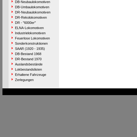
DB-Neubaulokomotiven
DB-Umbaulokomotiven
DR-Neubaulokomotiven
DR-Rekolokomotiven
DR - "6000er"
ELNA-Lokomotiven
Industrielokomotiven
Feuerlose Lokomotiven
Sonderkonstruktionen
SAAR (1920 - 1935)
DB-Bestand 1968
DR-Bestand 1970
Auslandsbestände
Lokbestandslisten
Erhaltene Fahrzeuge
Zerlegungen