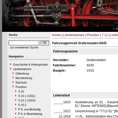
Suche
Home
|
Länderbahnen
|
Preußen
|
T 12
|
Liefe
Fahrzeugportrait Grafenstaden 6045
zur erweiterten Suche
Fahrzeugstamm
Navigation
Hersteller:
Grafenstaden
Geschichte & Hintergründe
Fabriknummer:
6045
Länderbahnen
Baujahr:
1910
Oldenburg
Mecklenburg
Sachsen
Preußen
S 10
Lebenslauf
S 10.1 (1911)
S 10.1 (1914)
__.__.1910
Auslieferung an EL - Kaiser
S 10.2
EL" [Name: ARTEMIS] [Baurei
P 8, unvollständig
__.__.1912
Umzeichnung in "7712 EL" [Ba
P 8, in Bearbeitung
__.11.1918
=> AL - Administration des Ch