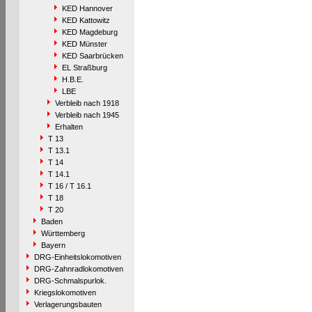
KED Hannover
KED Kattowitz
KED Magdeburg
KED Münster
KED Saarbrücken
EL Straßburg
H.B.E.
LBE
Verbleib nach 1918
Verbleib nach 1945
Erhalten
T 13
T 13.1
T 14
T 14.1
T 16 / T 16.1
T 18
T 20
Baden
Württemberg
Bayern
DRG-Einheitslokomotiven
DRG-Zahnradlokomotiven
DRG-Schmalspurlok.
Kriegslokomotiven
Verlagerungsbauten