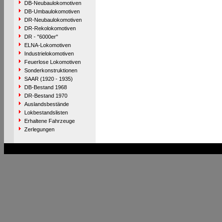
DB-Neubaulokomotiven
DB-Umbaulokomotiven
DR-Neubaulokomotiven
DR-Rekolokomotiven
DR - "6000er"
ELNA-Lokomotiven
Industrielokomotiven
Feuerlose Lokomotiven
Sonderkonstruktionen
SAAR (1920 - 1935)
DB-Bestand 1968
DR-Bestand 1970
Auslandsbestände
Lokbestandslisten
Erhaltene Fahrzeuge
Zerlegungen