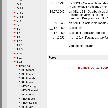
P 10
01.01.1938
=> SNCF - Société Nationale 
G 8
[Nummer bis Kriegsende nich
G 8.1
19.07.1945
an OBL-USZ - Oberbetriebslei
G 8.2
[Eisenbahnverwaltung der ame
G 8.3
[Lok nach Kriegsende im Bw 
G 9
__.09.1945
an SNCF - Société Nationale 
G 10
__.12.1950
Abstellung
T 2
__.12.1950
Ausmusterung [Sarrebourg]
T 3
T 8
__.__.1951
-
__.__.19xx
Einsatz als Werkl
T 9.1
T 9.2
Verbleib unbekannt
T 9.3
T 10
Fotos
T 11
T 12
Lieferung
Ergänzungen zum Leb
KED Altona
KED Berlin
KED Breslau
KED Cöln
KED Danzig
KED Elberfeld
KED Erfurt
KED Essen
KED Frankfurt
KED Halle