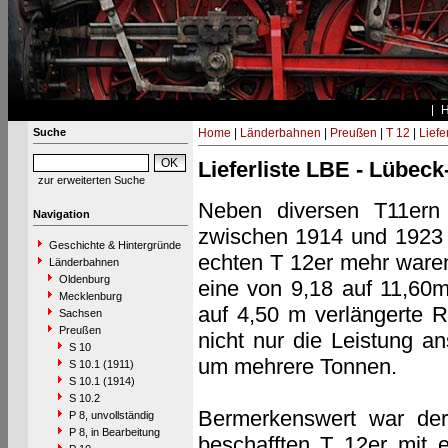
Suche
Home
|
Länderbahnen
|
Preußen
|
T 12
|
Liefe
Lieferliste LBE - Lübec
zur erweiterten Suche
Neben diversen T11ern
Navigation
zwischen 1914 und 1923 i
Geschichte & Hintergründe
echten T 12er mehr waren
Länderbahnen
Oldenburg
eine von 9,18 auf 11,60m
Mecklenburg
auf 4,50 m verlängerte 
Sachsen
Preußen
nicht nur die Leistung a
S 10
um mehrere Tonnen.
S 10.1 (1911)
S 10.1 (1914)
S 10.2
Bermerkenswert war der
P 8, unvollständig
P 8, in Bearbeitung
beschafften T 12er mit e