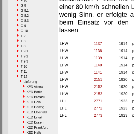
P 10
einer 80 km/h schnellen 
G 8
G 8.1
wenig Sinn, er erfolgte 
G 8.2
beim Einsatz vor den D
G 8.3
G 9
lassen.
G 10
T 2
T 3
LHW
1137
1914
p
T 8
LHW
1138
1914
p
T 9.1
T 9.2
LHW
1139
1914
p
T 9.3
LHW
1140
1914
p
T 10
T 11
LHW
1141
1914
p
T 12
LHW
2151
1920
p
Lieferung
LHW
2152
1920
p
KED Altona
KED Berlin
LHW
2153
1920
p
KED Breslau
LHL
2771
1923
p
KED Cöln
KED Danzig
LHL
2772
1923
p
KED Elberfeld
LHL
2773
1923
p
KED Erfurt
KED Essen
KED Frankfurt
KED Halle