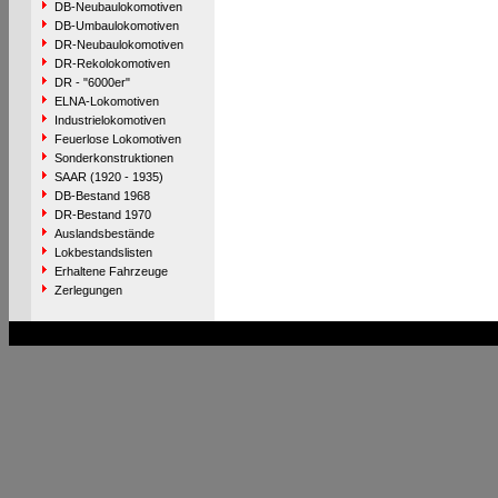
DB-Neubaulokomotiven
DB-Umbaulokomotiven
DR-Neubaulokomotiven
DR-Rekolokomotiven
DR - "6000er"
ELNA-Lokomotiven
Industrielokomotiven
Feuerlose Lokomotiven
Sonderkonstruktionen
SAAR (1920 - 1935)
DB-Bestand 1968
DR-Bestand 1970
Auslandsbestände
Lokbestandslisten
Erhaltene Fahrzeuge
Zerlegungen