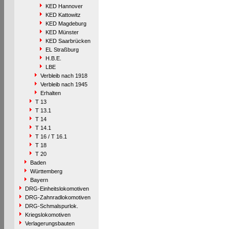
KED Hannover
KED Kattowitz
KED Magdeburg
KED Münster
KED Saarbrücken
EL Straßburg
H.B.E.
LBE
Verbleib nach 1918
Verbleib nach 1945
Erhalten
T 13
T 13.1
T 14
T 14.1
T 16 / T 16.1
T 18
T 20
Baden
Württemberg
Bayern
DRG-Einheitslokomotiven
DRG-Zahnradlokomotiven
DRG-Schmalspurlok.
Kriegslokomotiven
Verlagerungsbauten