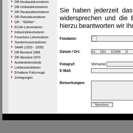
DB-Neubaulokomotiven
DB-Umbaulokomotiven
Sie haben jederzeit das
DR-Neubaulokomotiven
widersprechen und die 
DR-Rekolokomotiven
DR - "6000er"
hierzu beantworten wir Ih
ELNA-Lokomotiven
Industrielokomotiven
Feuerlose Lokomotiven
Fotodatei:
Sonderkonstruktionen
SAAR (1920 - 1935)
Datum / Ort:
DB-Bestand 1968
DR-Bestand 1970
Auslandsbestände
Fotograf:
Vorname
Lokbestandslisten
E-Mail:
Erhaltene Fahrzeuge
Zerlegungen
Bemerkungen: