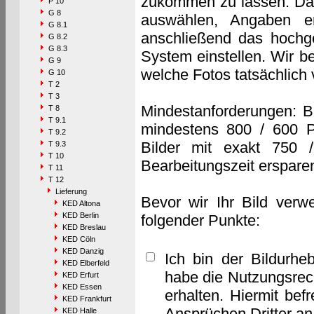
zukommen zu lassen. Das 
P 10
G 8
auswählen, Angaben e
G 8.1
anschließend das hochge
G 8.2
G 8.3
System einstellen. Wir b
G 9
welche Fotos tatsächlich
G 10
T 2
T 3
Mindestanforderungen: B
T 8
T 9.1
mindestens 800 / 600 P
T 9.2
Bilder mit exakt 750 
T 9.3
T 10
Bearbeitungszeit erspare
T 11
T 12
Lieferung
Bevor wir Ihr Bild verw
KED Altona
KED Berlin
folgender Punkte:
KED Breslau
KED Cöln
KED Danzig
Ich bin der Bildurhe
KED Elberfeld
habe die Nutzungsrec
KED Erfurt
KED Essen
erhalten. Hiermit bef
KED Frankfurt
Ansprüchen Dritter a
KED Halle