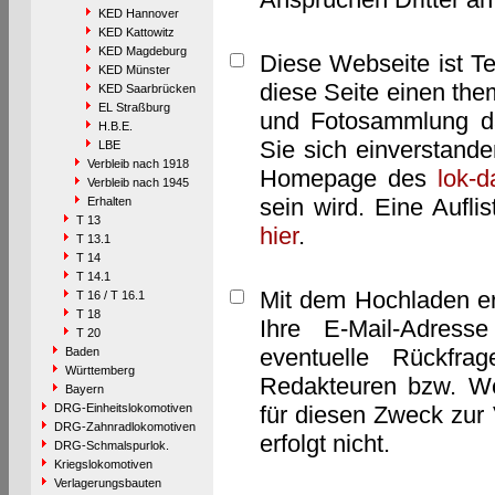
KED Hannover
KED Kattowitz
KED Magdeburg
Diese Webseite ist T
KED Münster
diese Seite einen them
KED Saarbrücken
EL Straßburg
und Fotosammlung dar
H.B.E.
Sie sich einverstand
LBE
Verbleib nach 1918
Homepage des
lok-
Verbleib nach 1945
sein wird. Eine Aufl
Erhalten
T 13
hier
.
T 13.1
T 14
T 14.1
Mit dem Hochladen er
T 16 / T 16.1
T 18
Ihre E-Mail-Adres
T 20
eventuelle Rückfra
Baden
Württemberg
Redakteuren bzw. We
Bayern
DRG-Einheitslokomotiven
für diesen Zweck zur 
DRG-Zahnradlokomotiven
erfolgt nicht.
DRG-Schmalspurlok.
Kriegslokomotiven
Verlagerungsbauten