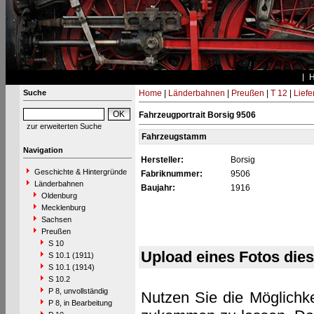
Suche
Home
|
Länderbahnen
|
Preußen
|
T 12
|
Liefe
Fahrzeugportrait Borsig 9506
zur erweiterten Suche
Fahrzeugstamm
Navigation
Hersteller:
Borsig
Geschichte & Hintergründe
Fabriknummer:
9506
Länderbahnen
Baujahr:
1916
Oldenburg
Mecklenburg
Sachsen
Preußen
S 10
Upload eines Fotos die
S 10.1 (1911)
S 10.1 (1914)
S 10.2
P 8, unvollständig
Nutzen Sie die Möglichke
P 8, in Bearbeitung