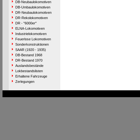
DB-Neubaulokomotiven
DB-Umbaulokomotiven
DR-Neubaulokomotiven
DR-Rekolokomotiven
DR - "6000er"
ELNA-Lokomotiven
Industrielokomotiven
Feuerlose Lokomotiven
Sonderkonstruktionen
SAAR (1920 - 1935)
DB-Bestand 1968
DR-Bestand 1970
Auslandsbestände
Lokbestandslisten
Erhaltene Fahrzeuge
Zerlegungen