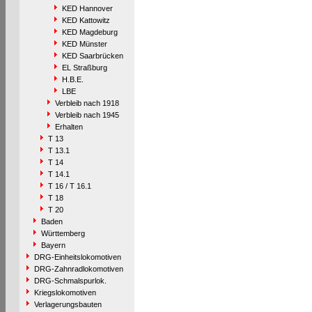
KED Hannover
KED Kattowitz
KED Magdeburg
KED Münster
KED Saarbrücken
EL Straßburg
H.B.E.
LBE
Verbleib nach 1918
Verbleib nach 1945
Erhalten
T 13
T 13.1
T 14
T 14.1
T 16 / T 16.1
T 18
T 20
Baden
Württemberg
Bayern
DRG-Einheitslokomotiven
DRG-Zahnradlokomotiven
DRG-Schmalspurlok.
Kriegslokomotiven
Verlagerungsbauten