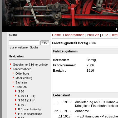
Suche
Home
|
Länderbahnen
|
Preußen
|
T 12
|
Liefe
Fahrzeugportrait Borsig 9506
zur erweiterten Suche
Fahrzeugstamm
Navigation
Hersteller:
Borsig
Geschichte & Hintergründe
Fabriknummer:
9506
Länderbahnen
Baujahr:
1916
Oldenburg
Mecklenburg
Sachsen
Preußen
S 10
Lebenslauf
S 10.1 (1911)
S 10.1 (1914)
__.__.1916
Auslieferung an KED Hannover
S 10.2
Königliche Eisenbahndirekti
P 8, unvollständig
22.08.1916
Abnahme
P 8, in Bearbeitung
__.11.1918
=> ED Hannover - Preußische