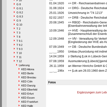
P 10
01.04.1920
=> DR - Reichseisenbahnen 
G 8
31.08.1924
=> DRG - Deutsche Reichsbah
G 8.1
G 8.2
25.01.1926
Umzeichnung in "74 1213"
G 8.3
02.02.1937
=> DRB - Deutsche Reichsbah
G 9
20.08.1945
=> RBGD - Reichsbahn-General
G 10
[Eisenbahnverwaltung der brit
T 2
10.09.1946
=> HVE - Hauptverwaltung de
T 3
[Zusammenschluß der Eisenba
T 8
12.09.1948
=> VfV - Verwaltung für Verke
T 9.1
[Eingliederung der HVE als Ha
T 9.2
07.09.1949
=> DB - Deutsche Bundesbah
T 9.3
__.__.1950
Umbau [Ausrüstung mit indire
T 10
14.04.1959
z-Stellung [Lok in Lübeck-Gen
T 11
07.08.1959
Ausmusterung [Lübeck] [gemä
T 12
Lieferung
26.11.1959
an Werner Hinrichs GmbH & Co.
KED Altona
__.__.196x
++ [Lok am 26.03.1960 dem Ze
KED Berlin
KED Breslau
KED Cöln
Fotos
KED Danzig
KED Elberfeld
Ergänzungen zum Leb
KED Erfurt
KED Essen
KED Frankfurt
KED Halle