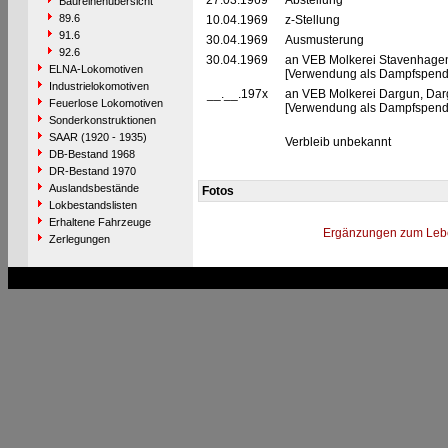
27.03.1969
Abstellung
Baureihenübersicht
89.6
10.04.1969
z-Stellung
91.6
30.04.1969
Ausmusterung
92.6
30.04.1969
an VEB Molkerei Stavenhage
ELNA-Lokomotiven
[Verwendung als Dampfspend
Industrielokomotiven
__.__.197x
an VEB Molkerei Dargun, Da
Feuerlose Lokomotiven
[Verwendung als Dampfspend
Sonderkonstruktionen
SAAR (1920 - 1935)
Verbleib unbekannt
DB-Bestand 1968
DR-Bestand 1970
Auslandsbestände
Fotos
Lokbestandslisten
Erhaltene Fahrzeuge
Ergänzungen zum Leb
Zerlegungen