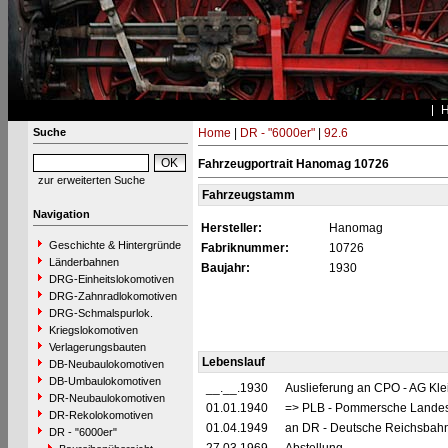
Suche
Home
|
DR - "6000er"
|
92.6
Fahrzeugportrait Hanomag 10726
zur erweiterten Suche
Fahrzeugstamm
Navigation
Hersteller:
Hanomag
Geschichte & Hintergründe
Fabriknummer:
10726
Länderbahnen
Baujahr:
1930
DRG-Einheitslokomotiven
DRG-Zahnradlokomotiven
DRG-Schmalspurlok.
Kriegslokomotiven
Verlagerungsbauten
Lebenslauf
DB-Neubaulokomotiven
DB-Umbaulokomotiven
__.__.1930
Auslieferung an CPO - AG Kl
DR-Neubaulokomotiven
01.01.1940
=> PLB - Pommersche Landesb
DR-Rekolokomotiven
01.04.1949
an DR - Deutsche Reichsbahn
DR - "6000er"