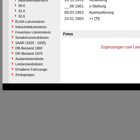
20.11.1959
Abstellung
Baureihenübersicht
89.6
__.06.1961
z-Stellung
91.6
09.03.1962
Ausmusterung
92.6
24.01.1963
++ [Tf]
ELNA-Lokomotiven
Industrielokomotiven
Feuerlose Lokomotiven
Fotos
Sonderkonstruktionen
SAAR (1920 - 1935)
Ergänzungen zum Leb
DB-Bestand 1968
DR-Bestand 1970
Auslandsbestände
Lokbestandslisten
Erhaltene Fahrzeuge
Zerlegungen