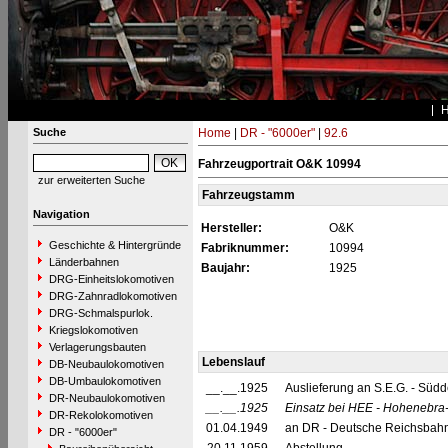
Suche
Home
|
DR - "6000er"
|
92.6
Fahrzeugportrait O&K 10994
zur erweiterten Suche
Fahrzeugstamm
Navigation
Hersteller:
O&K
Geschichte & Hintergründe
Fabriknummer:
10994
Länderbahnen
Baujahr:
1925
DRG-Einheitslokomotiven
DRG-Zahnradlokomotiven
DRG-Schmalspurlok.
Kriegslokomotiven
Verlagerungsbauten
Lebenslauf
DB-Neubaulokomotiven
DB-Umbaulokomotiven
__.__.1925
Auslieferung an S.E.G. - Südd
DR-Neubaulokomotiven
__.__.1925
Einsatz bei HEE - Hohenebra
DR-Rekolokomotiven
01.04.1949
an DR - Deutsche Reichsbahn
DR - "6000er"