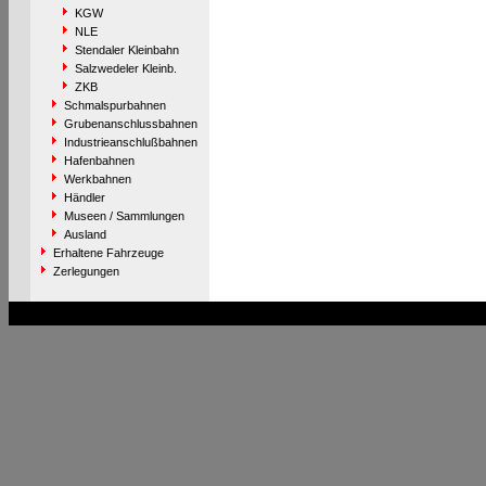
KGW
NLE
Stendaler Kleinbahn
Salzwedeler Kleinb.
ZKB
Schmalspurbahnen
Grubenanschlussbahnen
Industrieanschlußbahnen
Hafenbahnen
Werkbahnen
Händler
Museen / Sammlungen
Ausland
Erhaltene Fahrzeuge
Zerlegungen