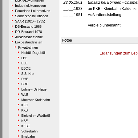
ELNA-Lokomotiven
22.05.1901
Einsatz bei Ebingen - Onstme
Industrielokomotiven
__.__.1923
an KKB - Kleinbahn Kaldenki
Feuerlose Lokomotiven
__.__.1951
Außerdienststellung
Sonderkonstruktionen
SAAR (1920 - 1935)
Verbleib unbekannt
DB-Bestand 1968
DR-Bestand 1970
Auslandsbestände
Fotos
Lokbestandslisten
Privatbahnen
Niebüll-Dagebüll
Ergänzungen zum Leb
LBE
ELE
EBOE
S.St.Krb.
DHE
BOE
Lohne - Dinklage
WLE
Moerser Kreisbahn
KEG
KKB
Bielstein - Waldbröl
KBE
KFBE
Söhrebahn
Ilmebahn