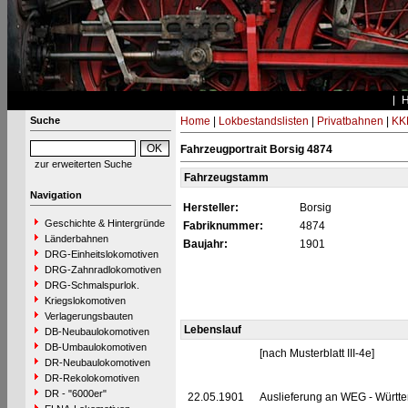
Suche
Home
|
Lokbestandslisten
|
Privatbahnen
|
KK
Fahrzeugportrait Borsig 4874
zur erweiterten Suche
Fahrzeugstamm
Navigation
Hersteller:
Borsig
Geschichte & Hintergründe
Fabriknummer:
4874
Länderbahnen
Baujahr:
1901
DRG-Einheitslokomotiven
DRG-Zahnradlokomotiven
DRG-Schmalspurlok.
Kriegslokomotiven
Verlagerungsbauten
Lebenslauf
DB-Neubaulokomotiven
DB-Umbaulokomotiven
[nach Musterblatt III-4e]
DR-Neubaulokomotiven
DR-Rekolokomotiven
DR - "6000er"
22.05.1901
Auslieferung an WEG - Württe