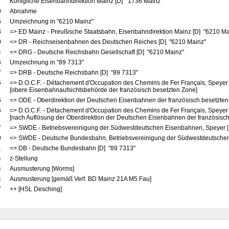
Königliche Eisenbahndirektion Mainz [D] "1736 Mainz"
9
Abnahme
6
Umzeichnung in "6210 Mainz"
8
=> ED Mainz - Preußische Staatsbahn, Eisenbahndirektion Mainz [D] "6210 M
0
=> DR - Reichseisenbahnen des Deutschen Reiches [D] "6210 Mainz"
4
=> DRG - Deutsche Reichsbahn Gesellschaft [D] "6210 Mainz"
6
Umzeichnung in "89 7313"
7
=> DRB - Deutsche Reichsbahn [D] "89 7313"
5
=> D.O.C.F. - Détachement d'Occupation des Chemins de Fer Français, Speyer
[obere Eisenbahnaufsichtsbehörde der französisch besetzten Zone]
6
=> ODE - Oberdirektion der Deutschen Eisenbahnen der französisch besetzten
6
=> D.O.C.F. - Détachement d'Occupation des Chemins de Fer Français, Speyer
[nach Auflösung der Oberdirektion der Deutschen Eisenbahnen der französisch
7
=> SWDE - Betriebsvereinigung der Südwestdeutschen Eisenbahnen, Speyer 
9
=> SWDE - Deutsche Bundesbahn, Betriebsvereinigung der Südwestdeutschen
1
=> DB - Deutsche Bundesbahn [D] "89 7313"
4
z-Stellung
4
Ausmusterung [Worms]
4
Ausmusterung [gemäß Verf. BD Mainz 21A M5 Fau]
7
++ [HSL Desching]