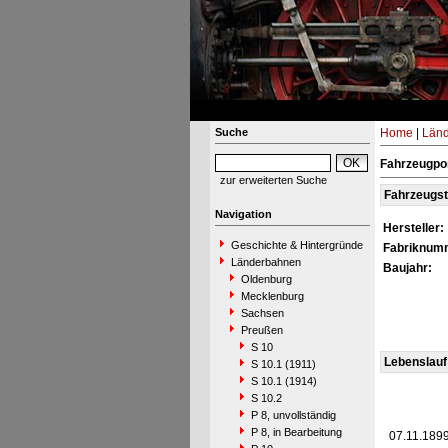
Suche
Home
|
Län
Fahrzeugpor
zur erweiterten Suche
Fahrzeugs
Navigation
Hersteller:
Geschichte & Hintergründe
Fabriknum
Länderbahnen
Baujahr:
Oldenburg
Mecklenburg
Sachsen
Preußen
S 10
Lebenslauf
S 10.1 (1911)
S 10.1 (1914)
S 10.2
P 8, unvollständig
P 8, in Bearbeitung
07.11.189