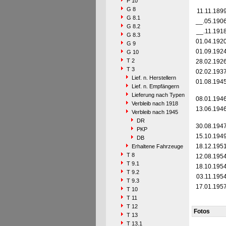
P 10
G 8
11.11.189
G 8.1
__.05.190
G 8.2
__.11.191
G 8.3
01.04.192
G 9
01.09.192
G 10
T 2
28.02.192
T 3
02.02.193
Lief. n. Herstellern
01.08.194
Lief. n. Empfängern
Lieferung nach Typen
08.01.194
Verbleib nach 1918
13.06.194
Verbleib nach 1945
DR
30.08.194
PKP
15.10.194
DB
18.12.195
Erhaltene Fahrzeuge
T 8
12.08.195
T 9.1
18.10.195
T 9.2
03.11.195
T 9.3
17.01.195
T 10
T 11
T 12
Fotos
T 13
T 13.1