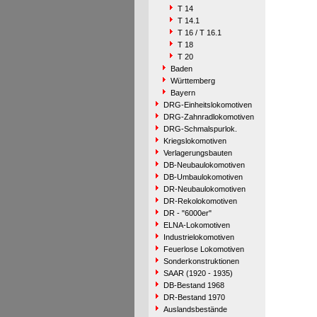
T 14
T 14.1
T 16 / T 16.1
T 18
T 20
Baden
Württemberg
Bayern
DRG-Einheitslokomotiven
DRG-Zahnradlokomotiven
DRG-Schmalspurlok.
Kriegslokomotiven
Verlagerungsbauten
DB-Neubaulokomotiven
DB-Umbaulokomotiven
DR-Neubaulokomotiven
DR-Rekolokomotiven
DR - "6000er"
ELNA-Lokomotiven
Industrielokomotiven
Feuerlose Lokomotiven
Sonderkonstruktionen
SAAR (1920 - 1935)
DB-Bestand 1968
DR-Bestand 1970
Auslandsbestände