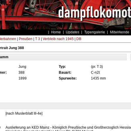
Home
Updates
Typengalerie
Mitwirkende
derbahnen
|
Preußen
|
T 3
|
Verbleib nach 1945
|
DB
trait Jung 388
tamm
Jung
Typ:
(pr. T 3)
mer:
388
Bauart:
C-n2t
1899
Spurweite:
1435 mm
[nach Musterblatt III-4e]
9
Auslieferung an KED Mainz - Königlich Preußische und Großherzoglich Hessis