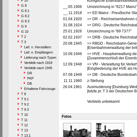
P 10
Königliche Eisenbahndirektio
G 8
__.05.1906
Umzeichnung in "6217 Mainz
G 8.1
__.11.1918
=> ED Mainz - Preußische Sta
G 8.2
01.04.1920
=> DR - Reichseisenbahnen d
G 8.3
31.08.1924
=> DRG - Deutsche Reichsbah
G 9
25.01.1926
Umzeichnung in "89 7377"
G 10
T 2
02.02.1937
=> DRB - Deutsche Reichsbah
T 3
20.08.1945
=> RBGD - Reichsbahn-General
Lief. n. Herstellern
[Eisenbahnverwaltung der brit
Lief. n. Empfängern
10.09.1946
=> HVE - Hauptverwaltung de
Lieferung nach Typen
[Zusammenschluß der Eisenba
Verbleib nach 1918
12.09.1948
=> VfV - Verwaltung für Verke
Verbleib nach 1945
[Eingliederung der HVE als Ha
DR
07.09.1949
=> DB - Deutsche Bundesbah
PKP
11.11.1960
z-Stellung
DB
26.04.1961
Ausmusterung [Duisburg-Wed
Erhaltene Fahrzeuge
[letzte pr. T 3 der Deutschen
T 8
T 9.1
Verbleib unbekannt
T 9.2
T 9.3
T 10
Fotos
T 11
T 12
T 13
T 13.1