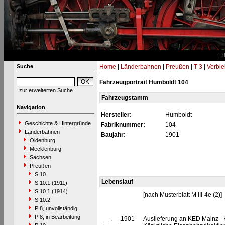
Suche
Home
|
Länderbahnen
|
Preußen
|
T 3
|
Verble
Fahrzeugportrait Humboldt 104
zur erweiterten Suche
Fahrzeugstamm
Navigation
Hersteller:
Humboldt
Geschichte & Hintergründe
Fabriknummer:
104
Länderbahnen
Baujahr:
1901
Oldenburg
Mecklenburg
Sachsen
Preußen
S 10
Lebenslauf
S 10.1 (1911)
S 10.1 (1914)
[nach Musterblatt M III-4e (2)]
S 10.2
P 8, unvollständig
P 8, in Bearbeitung
__.__.1901
Auslieferung an KED Mainz - 