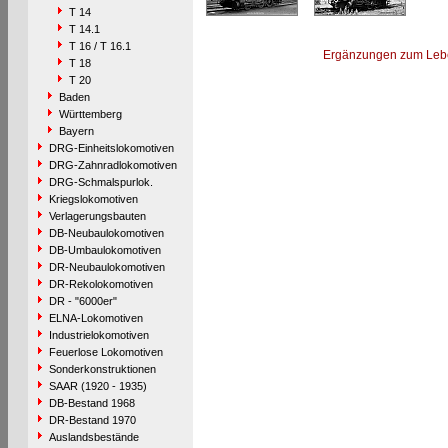
T 14
T 14.1
T 16 / T 16.1
Ergänzungen zum Leb
T 18
T 20
Baden
Württemberg
Bayern
DRG-Einheitslokomotiven
DRG-Zahnradlokomotiven
DRG-Schmalspurlok.
Kriegslokomotiven
Verlagerungsbauten
DB-Neubaulokomotiven
DB-Umbaulokomotiven
DR-Neubaulokomotiven
DR-Rekolokomotiven
DR - "6000er"
ELNA-Lokomotiven
Industrielokomotiven
Feuerlose Lokomotiven
Sonderkonstruktionen
SAAR (1920 - 1935)
DB-Bestand 1968
DR-Bestand 1970
Auslandsbestände