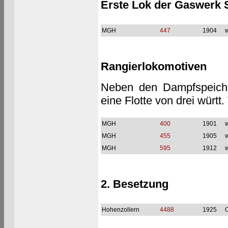
Erste Lok der Gaswerk S
MGH
447
1904
w
Rangierlokomotiven
Neben den Dampfspeicher
eine Flotte von drei würt
MGH
400
1901
w
MGH
455
1905
w
MGH
595
1912
w
2. Besetzung
Hohenzollern
4488
1925