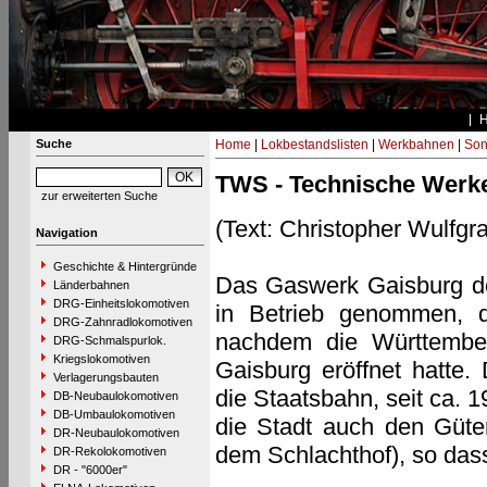
Suche
Home
|
Lokbestandslisten
|
Werkbahnen
|
Son
TWS - Technische Werke 
zur erweiterten Suche
(Text: Christopher Wulfg
Navigation
Geschichte & Hintergründe
Das Gaswerk Gaisburg der
Länderbahnen
DRG-Einheitslokomotiven
in Betrieb genommen, d
DRG-Zahnradlokomotiven
nachdem die Württember
DRG-Schmalspurlok.
Kriegslokomotiven
Gaisburg eröffnet hatte
Verlagerungsbauten
die Staatsbahn, seit ca. 
DB-Neubaulokomotiven
DB-Umbaulokomotiven
die Stadt auch den Güter
DR-Neubaulokomotiven
dem Schlachthof), so dass
DR-Rekolokomotiven
DR - "6000er"