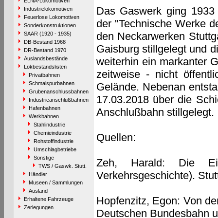
ELNA-Lokomotiven
Das Gaswerk ging 1933 m
Industrielokomotiven
Feuerlose Lokomotiven
der "Technische Werke de
Sonderkonstruktionen
den Neckarwerken Stuttg
SAAR (1920 - 1935)
DB-Bestand 1968
Gaisburg stillgelegt und 
DR-Bestand 1970
Auslandsbestände
weiterhin ein markanter G
Lokbestandslisten
zeitweise - nicht öffent
Privatbahnen
Schmalspurbahnen
Gelände. Nebenan entsta
Grubenanschlussbahnen
17.03.2018 über die Schie
Industrieanschlußbahnen
Hafenbahnen
Anschlußbahn stillgelegt.
Werkbahnen
Stahlindustrie
Chemieindustrie
Quellen:
Rohstoffindustrie
Umschlagbetriebe
Sonstige
Zeh, Harald: Die Ei
TWS / Gaswk. Stutt.
Verkehrsgeschichte). Stut
Händler
Museen / Sammlungen
Ausland
Hopfenzitz, Egon: Von de
Erhaltene Fahrzeuge
Zerlegungen
Deutschen Bundesbahn u