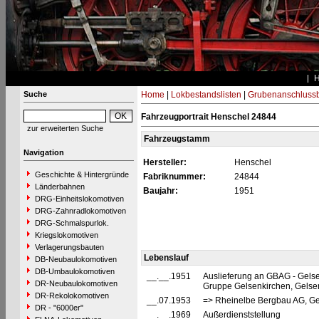
Suche
Home
|
Lokbestandslisten
|
Grubenanschluss
Fahrzeugportrait Henschel 24844
zur erweiterten Suche
Fahrzeugstamm
Navigation
Hersteller:
Henschel
Geschichte & Hintergründe
Fabriknummer:
24844
Länderbahnen
Baujahr:
1951
DRG-Einheitslokomotiven
DRG-Zahnradlokomotiven
DRG-Schmalspurlok.
Kriegslokomotiven
Verlagerungsbauten
Lebenslauf
DB-Neubaulokomotiven
DB-Umbaulokomotiven
__.__.1951
Auslieferung an GBAG - Gels
DR-Neubaulokomotiven
Gruppe Gelsenkirchen, Gelse
DR-Rekolokomotiven
__.07.1953
=> Rheinelbe Bergbau AG, Ge
DR - "6000er"
__.__.1969
Außerdienststellung