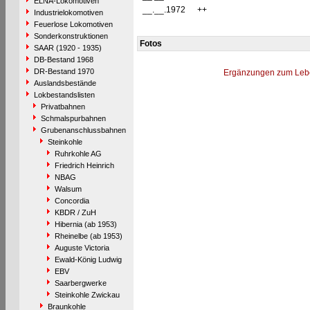
ELNA-Lokomotiven
__.__.1972
++
Industrielokomotiven
Feuerlose Lokomotiven
Sonderkonstruktionen
Fotos
SAAR (1920 - 1935)
DB-Bestand 1968
DR-Bestand 1970
Ergänzungen zum Leb
Auslandsbestände
Lokbestandslisten
Privatbahnen
Schmalspurbahnen
Grubenanschlussbahnen
Steinkohle
Ruhrkohle AG
Friedrich Heinrich
NBAG
Walsum
Concordia
KBDR / ZuH
Hibernia (ab 1953)
Rheinelbe (ab 1953)
Auguste Victoria
Ewald-König Ludwig
EBV
Saarbergwerke
Steinkohle Zwickau
Braunkohle