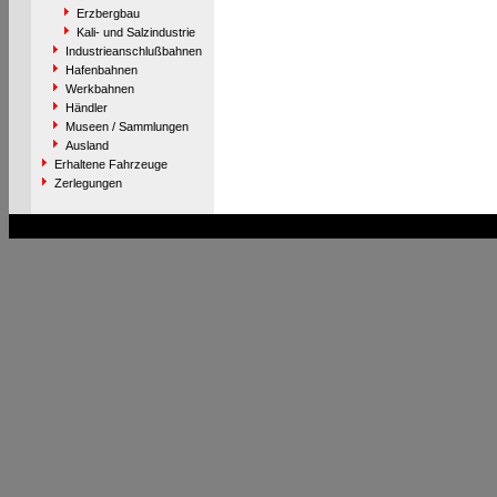
Erzbergbau
Kali- und Salzindustrie
Industrieanschlußbahnen
Hafenbahnen
Werkbahnen
Händler
Museen / Sammlungen
Ausland
Erhaltene Fahrzeuge
Zerlegungen