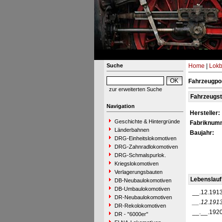
Suche
Home
|
Lokb
Fahrzeugpor
zur erweiterten Suche
Fahrzeugs
Navigation
Hersteller:
Geschichte & Hintergründe
Fabriknum
Länderbahnen
Baujahr:
DRG-Einheitslokomotiven
DRG-Zahnradlokomotiven
DRG-Schmalspurlok.
Kriegslokomotiven
Verlagerungsbauten
Lebenslauf
DB-Neubaulokomotiven
DB-Umbaulokomotiven
__.12.191
DR-Neubaulokomotiven
__.12.191
DR-Rekolokomotiven
__.__.192
DR - "6000er"