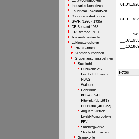
ELNA-Lokomotiven
01.04.192
Industrielokomotiven
Feuerlose Lokomotiven
Sonderkonstruktionen
01.01.193
SAAR (1920 - 1935)
DB-Bestand 1968
DR-Bestand 1970
__.__.194
Auslandsbestände
__.07.195
Lokbestandslisten
__.10.196
Privatbahnen
Schmalspurbahnen
Grubenanschlussbahnen
Steinkohle
Ruhrkohle AG
Fotos
Friedrich Heinrich
NBAG
Walsum
Concordia
KBDR / ZuH
Hibernia (ab 1953)
Rheinelbe (ab 1953)
Auguste Victoria
Ewald-König Ludwig
EBV
Saarbergwerke
Steinkohle Zwickau
Braunkohle