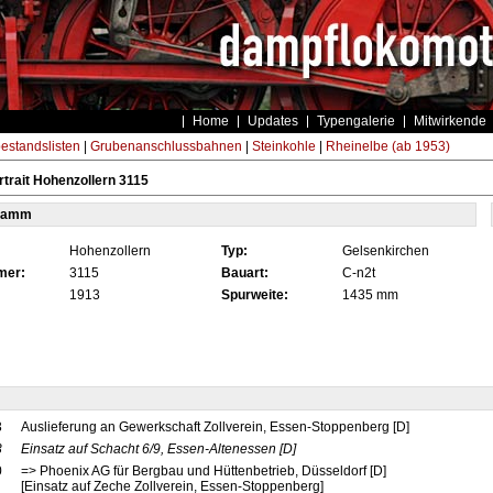
Home
Updates
Typengalerie
Mitwirkende
estandslisten
|
Grubenanschlussbahnen
|
Steinkohle
|
Rheinelbe (ab 1953)
trait Hohenzollern 3115
tamm
Hohenzollern
Typ:
Gelsenkirchen
mer:
3115
Bauart:
C-n2t
1913
Spurweite:
1435 mm
3
Auslieferung an Gewerkschaft Zollverein, Essen-Stoppenberg [D]
3
Einsatz auf Schacht 6/9, Essen-Altenessen
[D]
0
=> Phoenix AG für Bergbau und Hüttenbetrieb, Düsseldorf [D]
[Einsatz auf Zeche Zollverein, Essen-Stoppenberg]