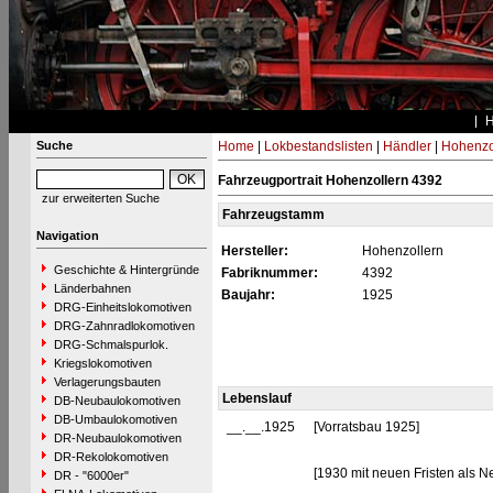
Suche
Home
|
Lokbestandslisten
|
Händler
|
Hohenzo
Fahrzeugportrait Hohenzollern 4392
zur erweiterten Suche
Fahrzeugstamm
Navigation
Hersteller:
Hohenzollern
Geschichte & Hintergründe
Fabriknummer:
4392
Länderbahnen
Baujahr:
1925
DRG-Einheitslokomotiven
DRG-Zahnradlokomotiven
DRG-Schmalspurlok.
Kriegslokomotiven
Verlagerungsbauten
Lebenslauf
DB-Neubaulokomotiven
DB-Umbaulokomotiven
__.__.1925
[Vorratsbau 1925]
DR-Neubaulokomotiven
DR-Rekolokomotiven
[1930 mit neuen Fristen als 
DR - "6000er"