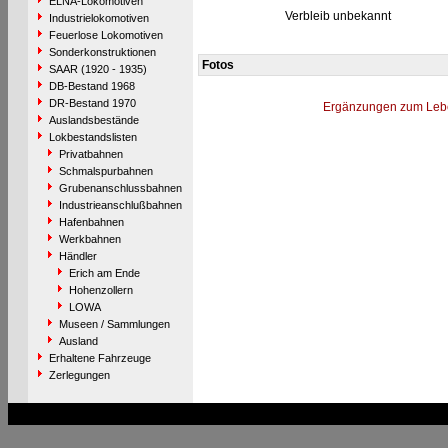
ELNA-Lokomotiven
Verbleib unbekannt
Industrielokomotiven
Feuerlose Lokomotiven
Sonderkonstruktionen
Fotos
SAAR (1920 - 1935)
DB-Bestand 1968
DR-Bestand 1970
Ergänzungen zum Leb
Auslandsbestände
Lokbestandslisten
Privatbahnen
Schmalspurbahnen
Grubenanschlussbahnen
Industrieanschlußbahnen
Hafenbahnen
Werkbahnen
Händler
Erich am Ende
Hohenzollern
LOWA
Museen / Sammlungen
Ausland
Erhaltene Fahrzeuge
Zerlegungen