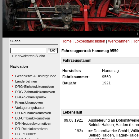
Suche
Home
|
Lokbestandslisten
|
Werkbahnen
|
Roh
Fahrzeugportrait Hanomag 9550
zur erweiterten Suche
Fahrzeugstamm
Navigation
Hersteller:
Hanomag
Geschichte & Hintergründe
Fabriknummer:
9550
Länderbahnen
Baujahr:
1921
DRG-Einheitslokomotiven
DRG-Zahnradlokomotiven
DRG-Schmalspurlok.
Kriegslokomotiven
Verlagerungsbauten
Lebenslauf
DB-Neubaulokomotiven
DB-Umbaulokomotiven
09.08.1921
Auslieferung an Dolomitwerk
DR-Neubaulokomotiven
Betrieb Halden, Halden (Lenn
DR-Rekolokomotiven
__.__.193x
=> Dolomitwerke GmbH, Wülfr
DR - "6000er"
Betrieb Halden, Hagen-Halde