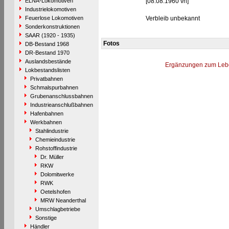
ELNA-Lokomotiven
[08.08.1960 vh]
Industrielokomotiven
Feuerlose Lokomotiven
Verbleib unbekannt
Sonderkonstruktionen
SAAR (1920 - 1935)
Fotos
DB-Bestand 1968
DR-Bestand 1970
Auslandsbestände
Ergänzungen zum Leb
Lokbestandslisten
Privatbahnen
Schmalspurbahnen
Grubenanschlussbahnen
Industrieanschlußbahnen
Hafenbahnen
Werkbahnen
Stahlindustrie
Chemieindustrie
Rohstoffindustrie
Dr. Müller
RKW
Dolomitwerke
RWK
Oetelshofen
MRW Neanderthal
Umschlagbetriebe
Sonstige
Händler