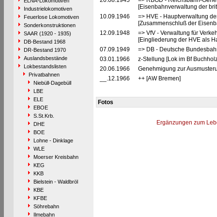
20.08.1945
=> RBGD - Reichsbahn-General
ELNA-Lokomotiven
[Eisenbahnverwaltung der brit
Industrielokomotiven
10.09.1946
=> HVE - Hauptverwaltung de
Feuerlose Lokomotiven
[Zusammenschluß der Eisenba
Sonderkonstruktionen
12.09.1948
=> VfV - Verwaltung für Verke
SAAR (1920 - 1935)
[Eingliederung der HVE als Ha
DB-Bestand 1968
07.09.1949
=> DB - Deutsche Bundesbahn
DR-Bestand 1970
Auslandsbestände
03.01.1966
z-Stellung [Lok im Bf Buchholz
Lokbestandslisten
20.06.1966
Genehmigung zur Ausmusteru
Privatbahnen
__.12.1966
++ [AW Bremen]
Niebüll-Dagebüll
LBE
ELE
Fotos
EBOE
S.St.Krb.
Ergänzungen zum Leb
DHE
BOE
Lohne - Dinklage
WLE
Moerser Kreisbahn
KEG
KKB
Bielstein - Waldbröl
KBE
KFBE
Söhrebahn
Ilmebahn