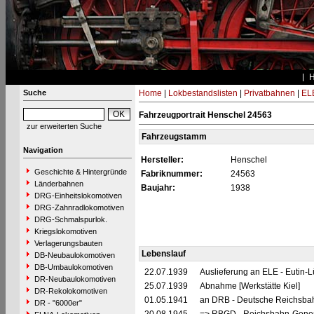
Suche
Home
|
Lokbestandslisten
|
Privatbahnen
|
EL
Fahrzeugportrait Henschel 24563
zur erweiterten Suche
Fahrzeugstamm
Navigation
Hersteller:
Henschel
Geschichte & Hintergründe
Fabriknummer:
24563
Länderbahnen
Baujahr:
1938
DRG-Einheitslokomotiven
DRG-Zahnradlokomotiven
DRG-Schmalspurlok.
Kriegslokomotiven
Verlagerungsbauten
Lebenslauf
DB-Neubaulokomotiven
DB-Umbaulokomotiven
22.07.1939
Auslieferung an ELE - Eutin-L
DR-Neubaulokomotiven
25.07.1939
Abnahme [Werkstätte Kiel]
DR-Rekolokomotiven
01.05.1941
an DRB - Deutsche Reichsbah
DR - "6000er"