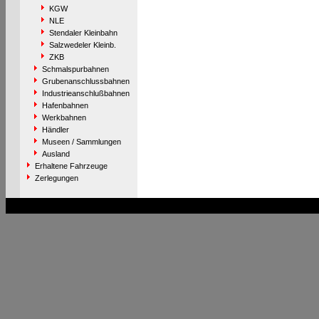
KGW
NLE
Stendaler Kleinbahn
Salzwedeler Kleinb.
ZKB
Schmalspurbahnen
Grubenanschlussbahnen
Industrieanschlußbahnen
Hafenbahnen
Werkbahnen
Händler
Museen / Sammlungen
Ausland
Erhaltene Fahrzeuge
Zerlegungen