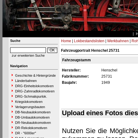
Suche
Home
|
Lokbestandslisten
|
Werkbahnen
|
Roh
Fahrzeugportrait Henschel 25731
zur erweiterten Suche
Fahrzeugstamm
Navigation
Hersteller:
Henschel
Geschichte & Hintergründe
Fabriknummer:
25731
Länderbahnen
Baujahr:
1949
DRG-Einheitslokomotiven
DRG-Zahnradlokomotiven
DRG-Schmalspurlok.
Kriegslokomotiven
Verlagerungsbauten
Upload eines Fotos die
DB-Neubaulokomotiven
DB-Umbaulokomotiven
DR-Neubaulokomotiven
DR-Rekolokomotiven
Nutzen Sie die Möglichke
DR - "6000er"