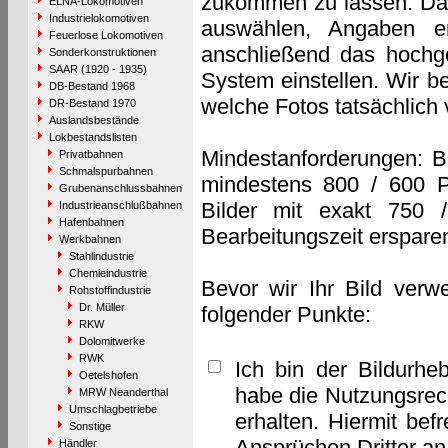
zukommen zu lassen. Das 
ELNA-Lokomotiven
Industrielokomotiven
auswählen, Angaben e
Feuerlose Lokomotiven
anschließend das hochge
Sonderkonstruktionen
SAAR (1920 - 1935)
System einstellen. Wir b
DB-Bestand 1968
welche Fotos tatsächlich
DR-Bestand 1970
Auslandsbestände
Lokbestandslisten
Mindestanforderungen: B
Privatbahnen
Schmalspurbahnen
mindestens 800 / 600 P
Grubenanschlussbahnen
Bilder mit exakt 750 
Industrieanschlußbahnen
Hafenbahnen
Bearbeitungszeit erspare
Werkbahnen
Stahlindustrie
Chemieindustrie
Bevor wir Ihr Bild verw
Rohstoffindustrie
Dr. Müller
folgender Punkte:
RKW
Dolomitwerke
RWK
Ich bin der Bildurhe
Oetelshofen
habe die Nutzungsrec
MRW Neanderthal
Umschlagbetriebe
erhalten. Hiermit bef
Sonstige
Ansprüchen Dritter a
Händler