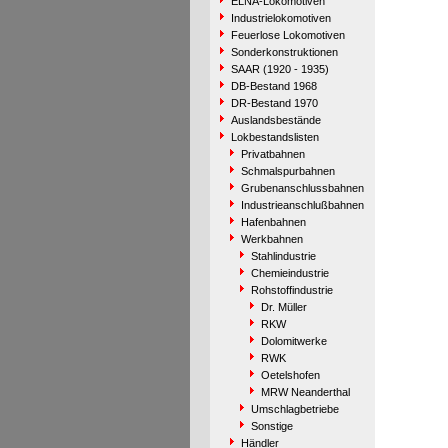
ELNA-Lokomotiven
Industrielokomotiven
Feuerlose Lokomotiven
Sonderkonstruktionen
SAAR (1920 - 1935)
DB-Bestand 1968
DR-Bestand 1970
Auslandsbestände
Lokbestandslisten
Privatbahnen
Schmalspurbahnen
Grubenanschlussbahnen
Industrieanschlußbahnen
Hafenbahnen
Werkbahnen
Stahlindustrie
Chemieindustrie
Rohstoffindustrie
Dr. Müller
RKW
Dolomitwerke
RWK
Oetelshofen
MRW Neanderthal
Umschlagbetriebe
Sonstige
Händler