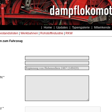
Home
Updates
Typengalerie
Mitwirkende
estandslisten
|
Werkbahnen
|
Rohstoffindustrie
|
RKW
n zum Fahrzeug
ht *
z *