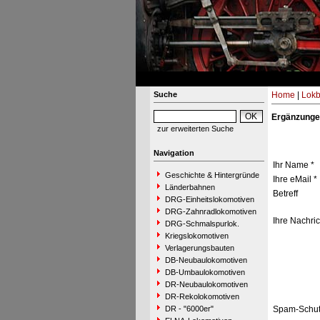
Suche
Home
|
Lokb
Ergänzunge
zur erweiterten Suche
Navigation
Ihr Name *
Geschichte & Hintergründe
Ihre eMail *
Länderbahnen
Betreff
DRG-Einheitslokomotiven
DRG-Zahnradlokomotiven
Ihre Nachric
DRG-Schmalspurlok.
Kriegslokomotiven
Verlagerungsbauten
DB-Neubaulokomotiven
DB-Umbaulokomotiven
DR-Neubaulokomotiven
DR-Rekolokomotiven
DR - "6000er"
Spam-Schut