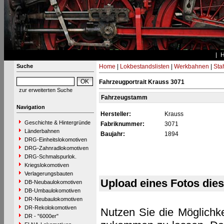
Suche
Home
|
Lokbestandslisten
|
Werkbahnen
|
Stah
Fahrzeugportrait Krauss 3071
zur erweiterten Suche
Fahrzeugstamm
Navigation
Hersteller:
Krauss
Geschichte & Hintergründe
Fabriknummer:
3071
Länderbahnen
Baujahr:
1894
DRG-Einheitslokomotiven
DRG-Zahnradlokomotiven
DRG-Schmalspurlok.
Kriegslokomotiven
Verlagerungsbauten
Upload eines Fotos die
DB-Neubaulokomotiven
DB-Umbaulokomotiven
DR-Neubaulokomotiven
DR-Rekolokomotiven
Nutzen Sie die Möglichke
DR - "6000er"