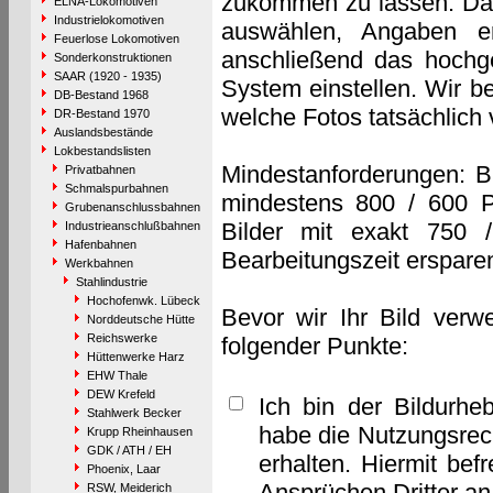
zukommen zu lassen. Das 
ELNA-Lokomotiven
Industrielokomotiven
auswählen, Angaben e
Feuerlose Lokomotiven
anschließend das hochge
Sonderkonstruktionen
SAAR (1920 - 1935)
System einstellen. Wir b
DB-Bestand 1968
welche Fotos tatsächlich
DR-Bestand 1970
Auslandsbestände
Lokbestandslisten
Mindestanforderungen: B
Privatbahnen
Schmalspurbahnen
mindestens 800 / 600 P
Grubenanschlussbahnen
Bilder mit exakt 750 
Industrieanschlußbahnen
Hafenbahnen
Bearbeitungszeit erspare
Werkbahnen
Stahlindustrie
Hochofenwk. Lübeck
Bevor wir Ihr Bild verw
Norddeutsche Hütte
Reichswerke
folgender Punkte:
Hüttenwerke Harz
EHW Thale
DEW Krefeld
Ich bin der Bildurhe
Stahlwerk Becker
habe die Nutzungsrec
Krupp Rheinhausen
GDK / ATH / EH
erhalten. Hiermit bef
Phoenix, Laar
Ansprüchen Dritter a
RSW, Meiderich