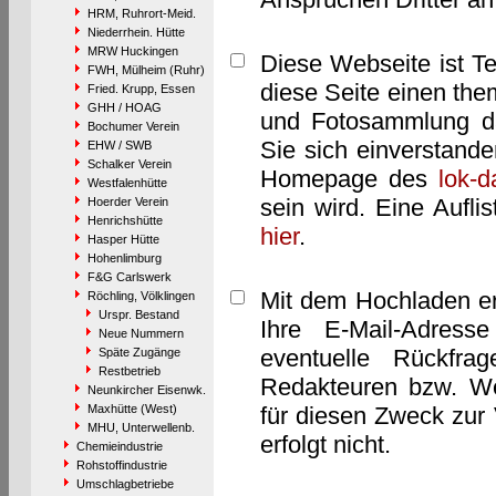
HRM, Ruhrort-Meid.
Niederrhein. Hütte
MRW Huckingen
Diese Webseite ist T
FWH, Mülheim (Ruhr)
diese Seite einen them
Fried. Krupp, Essen
GHH / HOAG
und Fotosammlung dar
Bochumer Verein
Sie sich einverstand
EHW / SWB
Schalker Verein
Homepage des
lok-
Westfalenhütte
sein wird. Eine Aufl
Hoerder Verein
Henrichshütte
hier
.
Hasper Hütte
Hohenlimburg
F&G Carlswerk
Mit dem Hochladen er
Röchling, Völklingen
Urspr. Bestand
Ihre E-Mail-Adres
Neue Nummern
eventuelle Rückfra
Späte Zugänge
Restbetrieb
Redakteuren bzw. We
Neunkircher Eisenwk.
Maxhütte (West)
für diesen Zweck zur 
MHU, Unterwellenb.
erfolgt nicht.
Chemieindustrie
Rohstoffindustrie
Umschlagbetriebe