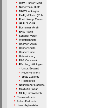
HRM, Ruhrort-Meid.
Niederrhein. Hütte
MRW Huckingen
FWH, Mülheim (Ruhr)
Fried. Krupp, Essen
GHH / HOAG
Bochumer Verein
EHW / SWB
Schalker Verein
Westfalenhütte
Hoerder Verein
Henrichshütte
Hasper Hütte
Hohenlimburg
F&G Carlswerk
Röchling, Völklingen
Urspr. Bestand
Neue Nummern
Späte Zugänge
Restbetrieb
Neunkircher Eisenwk.
Maxhütte (West)
MHU, Unterwellenb.
Chemieindustrie
Rohstoffindustrie
Umschlagbetriebe