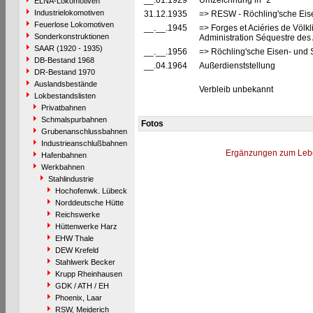
__.01.1929
Umzeichnung in "2"
ELNA-Lokomotiven
Industrielokomotiven
31.12.1935
=> RESW - Röchling'sche Eis
Feuerlose Lokomotiven
__.__.1945
=> Forges et Aciéries de Völkl
Sonderkonstruktionen
Administration Séquestre des 
SAAR (1920 - 1935)
__.__.1956
=> Röchling'sche Eisen- und 
DB-Bestand 1968
__.04.1964
Außerdienststellung
DR-Bestand 1970
Auslandsbestände
Verbleib unbekannt
Lokbestandslisten
Privatbahnen
Schmalspurbahnen
Fotos
Grubenanschlussbahnen
Industrieanschlußbahnen
Ergänzungen zum Leb
Hafenbahnen
Werkbahnen
Stahlindustrie
Hochofenwk. Lübeck
Norddeutsche Hütte
Reichswerke
Hüttenwerke Harz
EHW Thale
DEW Krefeld
Stahlwerk Becker
Krupp Rheinhausen
GDK / ATH / EH
Phoenix, Laar
RSW, Meiderich