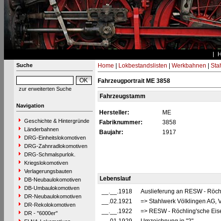
Suche
Home
|
Lokbestandslisten
|
Werkbahnen
|
Stah
Fahrzeugportrait ME 3858
zur erweiterten Suche
Fahrzeugstamm
Navigation
Hersteller:
ME
Geschichte & Hintergründe
Fabriknummer:
3858
Länderbahnen
Baujahr:
1917
DRG-Einheitslokomotiven
DRG-Zahnradlokomotiven
DRG-Schmalspurlok.
Kriegslokomotiven
Verlagerungsbauten
Lebenslauf
DB-Neubaulokomotiven
DB-Umbaulokomotiven
__.__.1918
Auslieferung an RESW - Röchl
DR-Neubaulokomotiven
__.02.1921
=> Stahlwerk Völklingen AG, V
DR-Rekolokomotiven
__.__.1922
=> RESW - Röchling'sche Eise
DR - "6000er"