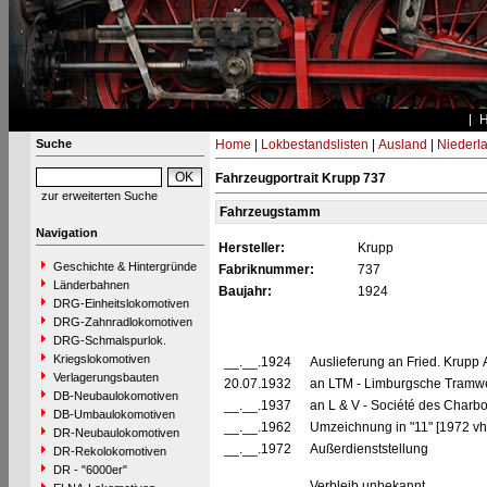
Suche
Home
|
Lokbestandslisten
|
Ausland
|
Niederl
Fahrzeugportrait Krupp 737
zur erweiterten Suche
Fahrzeugstamm
Navigation
Hersteller:
Krupp
Geschichte & Hintergründe
Fabriknummer:
737
Länderbahnen
Baujahr:
1924
DRG-Einheitslokomotiven
DRG-Zahnradlokomotiven
DRG-Schmalspurlok.
Kriegslokomotiven
__.__.1924
Auslieferung an Fried. Krupp 
Verlagerungsbauten
20.07.1932
an LTM - Limburgsche Tramw
DB-Neubaulokomotiven
__.__.1937
an L & V - Société des Charbo
DB-Umbaulokomotiven
__.__.1962
Umzeichnung in "11" [1972 vh
DR-Neubaulokomotiven
__.__.1972
Außerdienststellung
DR-Rekolokomotiven
DR - "6000er"
Verbleib unbekannt