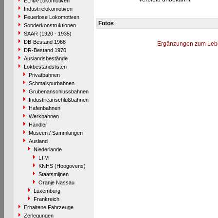
ELNA-Lokomotiven
Industrielokomotiven
Feuerlose Lokomotiven
Fotos
Sonderkonstruktionen
SAAR (1920 - 1935)
DB-Bestand 1968
Ergänzungen zum Leb
DR-Bestand 1970
Auslandsbestände
Lokbestandslisten
Privatbahnen
Schmalspurbahnen
Grubenanschlussbahnen
Industrieanschlußbahnen
Hafenbahnen
Werkbahnen
Händler
Museen / Sammlungen
Ausland
Niederlande
LTM
KNHS (Hoogovens)
Staatsmijnen
Oranje Nassau
Luxemburg
Frankreich
Erhaltene Fahrzeuge
Zerlegungen