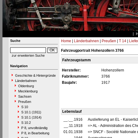
Suche
Home
|
Länderbahnen
|
Preußen
|
T 14
|
Liefe
Fahrzeugportrait Hohenzollern 3766
zur erweiterten Suche
Fahrzeugstamm
Navigation
Hersteller:
Hohenzollern
Geschichte & Hintergründe
Fabriknummer:
3766
Länderbahnen
Baujahr:
1917
Oldenburg
Mecklenburg
Sachsen
Preußen
S 10
Lebenslauf
S 10.1 (1911)
S 10.1 (1914)
__.__.1916
Auslieferung an EL - Kaiserli
S 10.2
__.11.1918
=> AL - Administration des Ch
P 8, unvollständig
01.01.1938
=> SNCF - Société Nationale 
P 8, in Bearbeitung