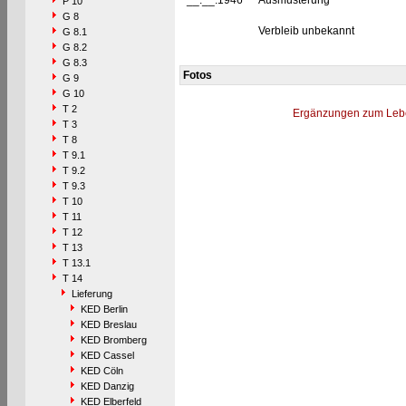
__.__.1946
Ausmusterung
P 10
G 8
Verbleib unbekannt
G 8.1
G 8.2
G 8.3
Fotos
G 9
G 10
T 2
Ergänzungen zum Leb
T 3
T 8
T 9.1
T 9.2
T 9.3
T 10
T 11
T 12
T 13
T 13.1
T 14
Lieferung
KED Berlin
KED Breslau
KED Bromberg
KED Cassel
KED Cöln
KED Danzig
KED Elberfeld