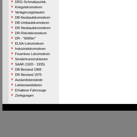
DRG-Schmalspurlok.
Kriegslokomotiven
Verlagerungsbauten
DB-Neubaulokomotiven
DB-Umbaulokomotiven
DR-Neubaulokomotiven
DR-Rekolokomotiven
DR - "6000er"
ELNA-Lokomotiven
Industrielokomotiven
Feuerlose Lokomotiven
Sonderkonstruktionen
SAAR (1920 - 1935)
DB-Bestand 1968
DR-Bestand 1970
Auslandsbestände
Lokbestandslisten
Erhaltene Fahrzeuge
Zerlegungen