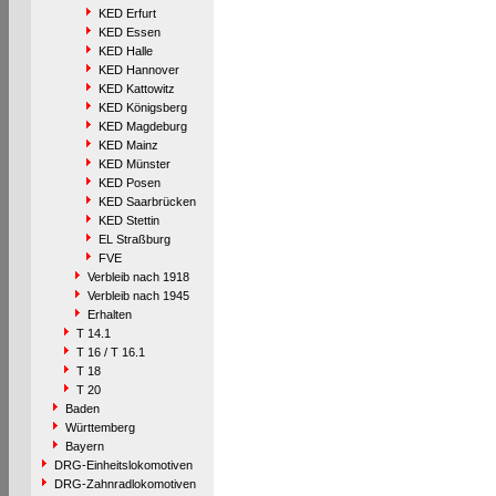
KED Erfurt
KED Essen
KED Halle
KED Hannover
KED Kattowitz
KED Königsberg
KED Magdeburg
KED Mainz
KED Münster
KED Posen
KED Saarbrücken
KED Stettin
EL Straßburg
FVE
Verbleib nach 1918
Verbleib nach 1945
Erhalten
T 14.1
T 16 / T 16.1
T 18
T 20
Baden
Württemberg
Bayern
DRG-Einheitslokomotiven
DRG-Zahnradlokomotiven