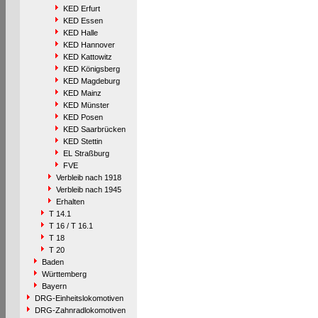
KED Erfurt
KED Essen
KED Halle
KED Hannover
KED Kattowitz
KED Königsberg
KED Magdeburg
KED Mainz
KED Münster
KED Posen
KED Saarbrücken
KED Stettin
EL Straßburg
FVE
Verbleib nach 1918
Verbleib nach 1945
Erhalten
T 14.1
T 16 / T 16.1
T 18
T 20
Baden
Württemberg
Bayern
DRG-Einheitslokomotiven
DRG-Zahnradlokomotiven