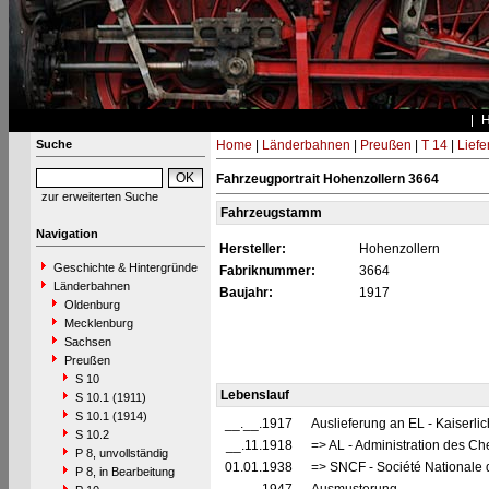
Suche
Home
|
Länderbahnen
|
Preußen
|
T 14
|
Liefe
Fahrzeugportrait Hohenzollern 3664
zur erweiterten Suche
Fahrzeugstamm
Navigation
Hersteller:
Hohenzollern
Geschichte & Hintergründe
Fabriknummer:
3664
Länderbahnen
Baujahr:
1917
Oldenburg
Mecklenburg
Sachsen
Preußen
S 10
Lebenslauf
S 10.1 (1911)
S 10.1 (1914)
__.__.1917
Auslieferung an EL - Kaiserli
S 10.2
__.11.1918
=> AL - Administration des Ch
P 8, unvollständig
01.01.1938
=> SNCF - Société Nationale 
P 8, in Bearbeitung