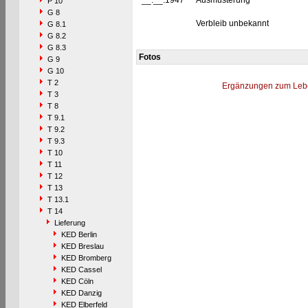
__.__.1947
Ausmusterung
P 10
G 8
Verbleib unbekannt
G 8.1
G 8.2
G 8.3
Fotos
G 9
G 10
T 2
Ergänzungen zum Leb
T 3
T 8
T 9.1
T 9.2
T 9.3
T 10
T 11
T 12
T 13
T 13.1
T 14
Lieferung
KED Berlin
KED Breslau
KED Bromberg
KED Cassel
KED Cöln
KED Danzig
KED Elberfeld