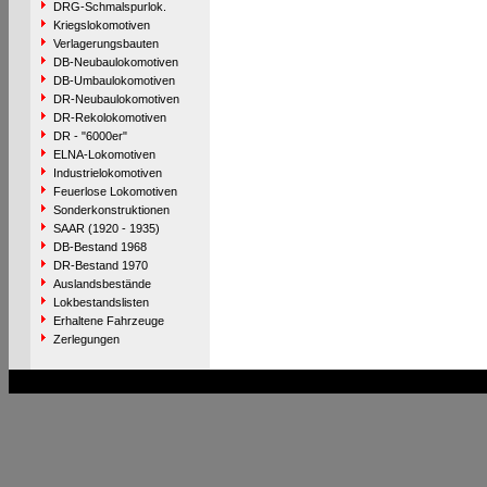
DRG-Schmalspurlok.
Kriegslokomotiven
Verlagerungsbauten
DB-Neubaulokomotiven
DB-Umbaulokomotiven
DR-Neubaulokomotiven
DR-Rekolokomotiven
DR - "6000er"
ELNA-Lokomotiven
Industrielokomotiven
Feuerlose Lokomotiven
Sonderkonstruktionen
SAAR (1920 - 1935)
DB-Bestand 1968
DR-Bestand 1970
Auslandsbestände
Lokbestandslisten
Erhaltene Fahrzeuge
Zerlegungen