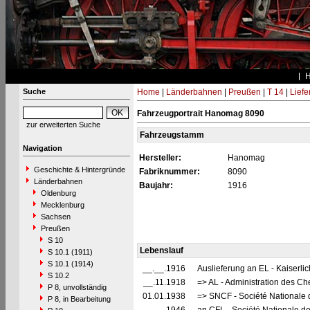
Suche
Home
|
Länderbahnen
|
Preußen
|
T 14
|
Liefe
Fahrzeugportrait Hanomag 8090
zur erweiterten Suche
Fahrzeugstamm
Navigation
Hersteller:
Hanomag
Geschichte & Hintergründe
Fabriknummer:
8090
Länderbahnen
Baujahr:
1916
Oldenburg
Mecklenburg
Sachsen
Preußen
S 10
Lebenslauf
S 10.1 (1911)
S 10.1 (1914)
__.__.1916
Auslieferung an EL - Kaiserli
S 10.2
__.11.1918
=> AL - Administration des Ch
P 8, unvollständig
01.01.1938
=> SNCF - Société Nationale 
P 8, in Bearbeitung