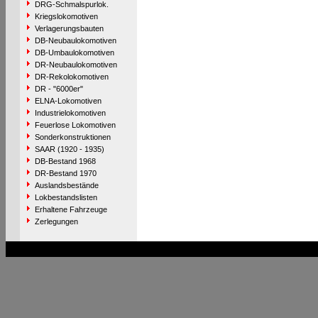
DRG-Schmalspurlok.
Kriegslokomotiven
Verlagerungsbauten
DB-Neubaulokomotiven
DB-Umbaulokomotiven
DR-Neubaulokomotiven
DR-Rekolokomotiven
DR - "6000er"
ELNA-Lokomotiven
Industrielokomotiven
Feuerlose Lokomotiven
Sonderkonstruktionen
SAAR (1920 - 1935)
DB-Bestand 1968
DR-Bestand 1970
Auslandsbestände
Lokbestandslisten
Erhaltene Fahrzeuge
Zerlegungen