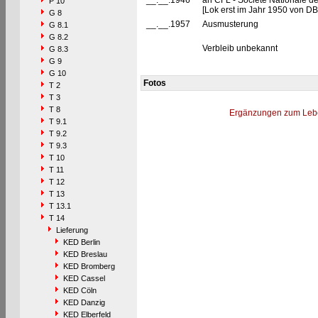
__.__.1946
an CFL - Société Nationale 
P 10
[Lok erst im Jahr 1950 von D
G 8
__.__.1957
Ausmusterung
G 8.1
G 8.2
Verbleib unbekannt
G 8.3
G 9
G 10
Fotos
T 2
T 3
T 8
Ergänzungen zum Leb
T 9.1
T 9.2
T 9.3
T 10
T 11
T 12
T 13
T 13.1
T 14
Lieferung
KED Berlin
KED Breslau
KED Bromberg
KED Cassel
KED Cöln
KED Danzig
KED Elberfeld