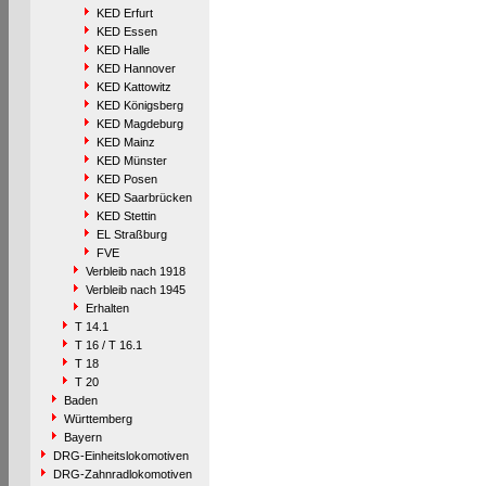
KED Erfurt
KED Essen
KED Halle
KED Hannover
KED Kattowitz
KED Königsberg
KED Magdeburg
KED Mainz
KED Münster
KED Posen
KED Saarbrücken
KED Stettin
EL Straßburg
FVE
Verbleib nach 1918
Verbleib nach 1945
Erhalten
T 14.1
T 16 / T 16.1
T 18
T 20
Baden
Württemberg
Bayern
DRG-Einheitslokomotiven
DRG-Zahnradlokomotiven