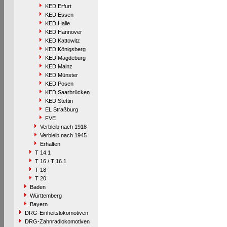
KED Erfurt
KED Essen
KED Halle
KED Hannover
KED Kattowitz
KED Königsberg
KED Magdeburg
KED Mainz
KED Münster
KED Posen
KED Saarbrücken
KED Stettin
EL Straßburg
FVE
Verbleib nach 1918
Verbleib nach 1945
Erhalten
T 14.1
T 16 / T 16.1
T 18
T 20
Baden
Württemberg
Bayern
DRG-Einheitslokomotiven
DRG-Zahnradlokomotiven