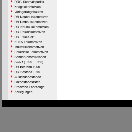
DRG-Schmalspurlok.
Kriegslokomotiven
Verlagerungsbauten
DB-Neubaulokomotiven
DB-Umbaulokomotiven
DR-Neubaulokomotiven
DR-Rekolokomotiven
DR - "6000er"
ELNA-Lokomotiven
Industrielokomotiven
Feuerlose Lokomotiven
Sonderkonstruktionen
SAAR (1920 - 1935)
DB-Bestand 1968
DR-Bestand 1970
Auslandsbestände
Lokbestandslisten
Erhaltene Fahrzeuge
Zerlegungen