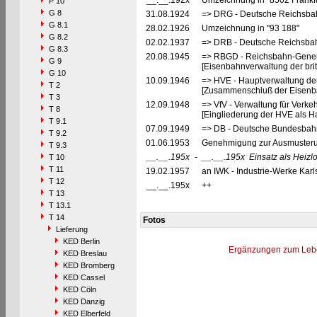
__.__.192x
Umzeichnung in "8502 Frankfu
P 10
G 8
31.08.1924
=> DRG - Deutsche Reichsbahn
G 8.1
28.02.1926
Umzeichnung in "93 188"
G 8.2
02.02.1937
=> DRB - Deutsche Reichsbah
G 8.3
20.08.1945
=> RBGD - Reichsbahn-General
G 9
[Eisenbahnverwaltung der brit
G 10
10.09.1946
=> HVE - Hauptverwaltung de
T 2
[Zusammenschluß der Eisenba
T 3
12.09.1948
=> VfV - Verwaltung für Verke
T 8
[Eingliederung der HVE als Ha
T 9.1
07.09.1949
=> DB - Deutsche Bundesbahn
T 9.2
01.06.1953
Genehmigung zur Ausmusterun
T 9.3
__.__.195x
-
__.__.195x
Einsatz als Heiz
T 10
T 11
19.02.1957
an IWK - Industrie-Werke Kar
T 12
__.__.195x
++
T 13
T 13.1
T 14
Fotos
Lieferung
KED Berlin
Ergänzungen zum Leb
KED Breslau
KED Bromberg
KED Cassel
KED Cöln
KED Danzig
KED Elberfeld