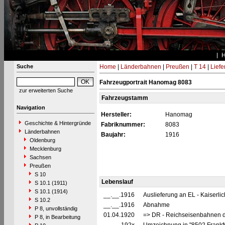
Suche
Home
|
Länderbahnen
|
Preußen
|
T 14
|
Liefe
Fahrzeugportrait Hanomag 8083
zur erweiterten Suche
Fahrzeugstamm
Navigation
Hersteller:
Hanomag
Geschichte & Hintergründe
Fabriknummer:
8083
Länderbahnen
Baujahr:
1916
Oldenburg
Mecklenburg
Sachsen
Preußen
S 10
Lebenslauf
S 10.1 (1911)
S 10.1 (1914)
__.__.1916
Auslieferung an EL - Kaiserli
S 10.2
__.__.1916
Abnahme
P 8, unvollständig
01.04.1920
=> DR - Reichseisenbahnen d
P 8, in Bearbeitung