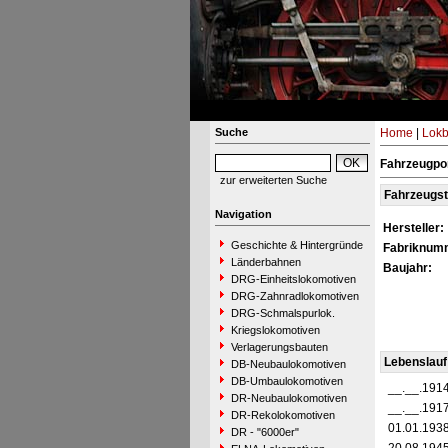
Suche
Home
|
Lokb
Fahrzeugpor
zur erweiterten Suche
Fahrzeugs
Navigation
Hersteller:
Geschichte & Hintergründe
Fabriknum
Länderbahnen
Baujahr:
DRG-Einheitslokomotiven
DRG-Zahnradlokomotiven
DRG-Schmalspurlok.
Kriegslokomotiven
Verlagerungsbauten
Lebenslauf
DB-Neubaulokomotiven
DB-Umbaulokomotiven
__.__.191
DR-Neubaulokomotiven
__.__.191
DR-Rekolokomotiven
01.01.193
DR - "6000er"