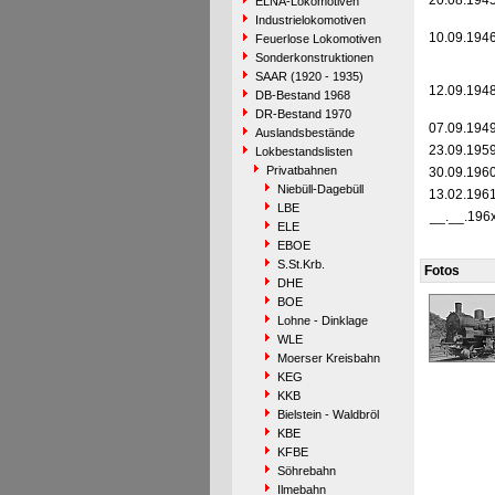
20.08.194
ELNA-Lokomotiven
Industrielokomotiven
10.09.194
Feuerlose Lokomotiven
Sonderkonstruktionen
SAAR (1920 - 1935)
12.09.194
DB-Bestand 1968
DR-Bestand 1970
07.09.194
Auslandsbestände
23.09.195
Lokbestandslisten
Privatbahnen
30.09.196
Niebüll-Dagebüll
13.02.196
LBE
__.__.196
ELE
EBOE
S.St.Krb.
Fotos
DHE
BOE
Lohne - Dinklage
WLE
Moerser Kreisbahn
KEG
KKB
Bielstein - Waldbröl
KBE
KFBE
Söhrebahn
Ilmebahn