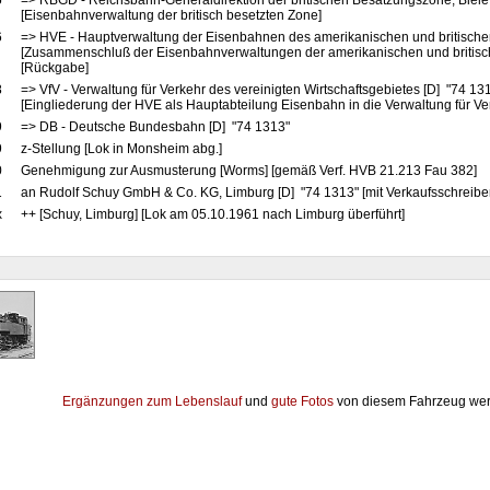
5
=> RBGD - Reichsbahn-Generaldirektion der britischen Besatzungszone, Biele
[Eisenbahnverwaltung der britisch besetzten Zone]
6
=> HVE - Hauptverwaltung der Eisenbahnen des amerikanischen und britische
[Zusammenschluß der Eisenbahnverwaltungen der amerikanischen und britis
[Rückgabe]
8
=> VfV - Verwaltung für Verkehr des vereinigten Wirtschaftsgebietes [D] "74 13
[Eingliederung der HVE als Hauptabteilung Eisenbahn in die Verwaltung für Ve
9
=> DB - Deutsche Bundesbahn [D] "74 1313"
9
z-Stellung [Lok in Monsheim abg.]
0
Genehmigung zur Ausmusterung [Worms] [gemäß Verf. HVB 21.213 Fau 382]
1
an Rudolf Schuy GmbH & Co. KG, Limburg [D] "74 1313" [mit Verkaufsschreibe
x
++ [Schuy, Limburg] [Lok am 05.10.1961 nach Limburg überführt]
Ergänzungen zum Lebenslauf
und
gute Fotos
von diesem Fahrzeug wer