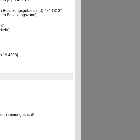
feld [D] "74 1313"
n Besatzungsgebietes [D] "74 1313"
chen Besatzungszone]
13"
rkehr]
n 19.4308]
den immer gesucht!