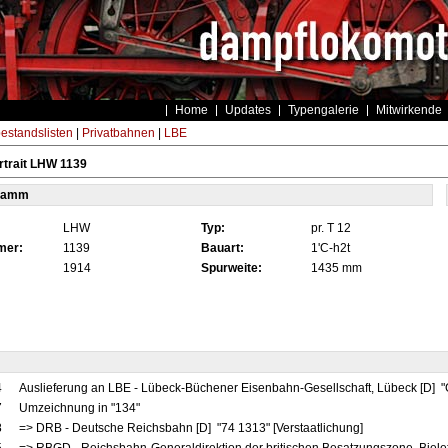
Home
Updates
Typengalerie
Mitwirkende
estandslisten
|
Privatbahnen
|
LBE
trait LHW 1139
tamm
LHW
Typ:
pr. T 12
mer:
1139
Bauart:
1'C-h2t
1914
Spurweite:
1435 mm
4
Auslieferung an LBE - Lübeck-Büchener Eisenbahn-Gesellschaft, Lübeck [D] 
7
Umzeichnung in "134"
8
=> DRB - Deutsche Reichsbahn [D] "74 1313" [Verstaatlichung]