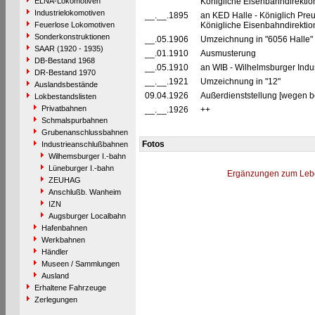
ELNA-Lokomotiven
Königliche Eisenbahndirekt
Industrielokomotiven
__.__.1895
an KED Halle - Königlich Pre
Feuerlose Lokomotiven
Königliche Eisenbahndirektion
Sonderkonstruktionen
__.05.1906
Umzeichnung in "6056 Halle"
SAAR (1920 - 1935)
__.01.1910
Ausmusterung
DB-Bestand 1968
__.05.1910
an WIB - Wilhelmsburger Ind
DR-Bestand 1970
__.__.1921
Umzeichnung in "12"
Auslandsbestände
09.04.1926
Außerdienststellung [wegen b
Lokbestandslisten
Privatbahnen
__.__.1926
++
Schmalspurbahnen
Grubenanschlussbahnen
Fotos
Industrieanschlußbahnen
Wilhemsburger I.-bahn
Lüneburger I.-bahn
Ergänzungen zum Leb
ZEUHAG
Anschlußb. Wanheim
IZN
Augsburger Localbahn
Hafenbahnen
Werkbahnen
Händler
Museen / Sammlungen
Ausland
Erhaltene Fahrzeuge
Zerlegungen