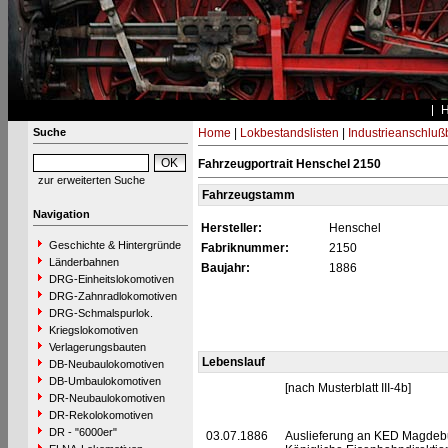
Suche
Home
|
Lokbestandslisten
|
Industrieanschlu
Fahrzeugportrait Henschel 2150
zur erweiterten Suche
Fahrzeugstamm
Navigation
Hersteller:
Henschel
Geschichte & Hintergründe
Fabriknummer:
2150
Länderbahnen
Baujahr:
1886
DRG-Einheitslokomotiven
DRG-Zahnradlokomotiven
DRG-Schmalspurlok.
Kriegslokomotiven
Verlagerungsbauten
Lebenslauf
DB-Neubaulokomotiven
DB-Umbaulokomotiven
[nach Musterblatt III-4b]
DR-Neubaulokomotiven
DR-Rekolokomotiven
DR - "6000er"
03.07.1886
Auslieferung an KED Magdebu