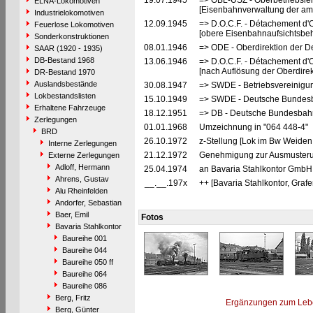
19.07.1945
=> OBL-USZ - Oberbetriebslei
ELNA-Lokomotiven
[Eisenbahnverwaltung der ame
Industrielokomotiven
12.09.1945
=> D.O.C.F. - Détachement d'
Feuerlose Lokomotiven
[obere Eisenbahnaufsichtsbeh
Sonderkonstruktionen
08.01.1946
=> ODE - Oberdirektion der D
SAAR (1920 - 1935)
DB-Bestand 1968
13.06.1946
=> D.O.C.F. - Détachement d'
[nach Auflösung der Oberdire
DR-Bestand 1970
Auslandsbestände
30.08.1947
=> SWDE - Betriebsvereinigu
Lokbestandslisten
15.10.1949
=> SWDE - Deutsche Bundesba
Erhaltene Fahrzeuge
18.12.1951
=> DB - Deutsche Bundesbahn
Zerlegungen
01.01.1968
Umzeichnung in "064 448-4"
BRD
26.10.1972
z-Stellung [Lok im Bw Weiden
Interne Zerlegungen
21.12.1972
Genehmigung zur Ausmusterun
Externe Zerlegungen
Adloff, Hermann
25.04.1974
an Bavaria Stahlkontor GmbH 
Ahrens, Gustav
__.__.197x
++ [Bavaria Stahlkontor, Graf
Alu Rheinfelden
Andorfer, Sebastian
Baer, Emil
Fotos
Bavaria Stahlkontor
Baureihe 001
Baureihe 044
Baureihe 050 ff
Baureihe 064
Baureihe 086
Berg, Fritz
Ergänzungen zum Leb
Berg, Günter