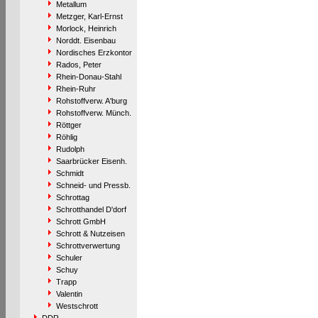
Metallum
Metzger, Karl-Ernst
Morlock, Heinrich
Norddt. Eisenbau
Nordisches Erzkontor
Rados, Peter
Rhein-Donau-Stahl
Rhein-Ruhr
Rohstoffverw. A'burg
Rohstoffverw. Münch.
Röttger
Röhlig
Rudolph
Saarbrücker Eisenh.
Schmidt
Schneid- und Pressb.
Schrottag
Schrotthandel D'dorf
Schrott GmbH
Schrott & Nutzeisen
Schrottverwertung
Schuler
Schuy
Trapp
Valentin
Westschrott