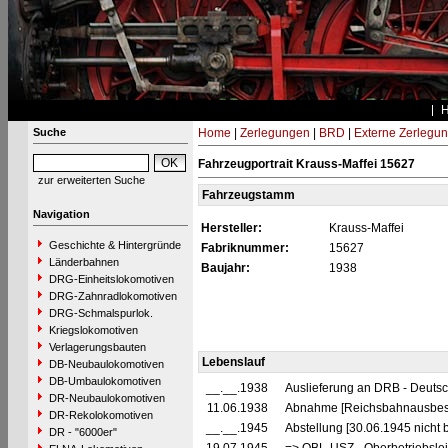
Suche
Home
|
Zerlegungen
|
BRD
|
Externe Zerlegu
Fahrzeugportrait Krauss-Maffei 15627
zur erweiterten Suche
Fahrzeugstamm
Navigation
Hersteller:
Krauss-Maffei
Geschichte & Hintergründe
Fabriknummer:
15627
Länderbahnen
Baujahr:
1938
DRG-Einheitslokomotiven
DRG-Zahnradlokomotiven
DRG-Schmalspurlok.
Kriegslokomotiven
Verlagerungsbauten
Lebenslauf
DB-Neubaulokomotiven
DB-Umbaulokomotiven
__.__.1938
Auslieferung an DRB - Deuts
DR-Neubaulokomotiven
11.06.1938
Abnahme [Reichsbahnausbess
DR-Rekolokomotiven
__.__.1945
Abstellung [30.06.1945 nicht 
DR - "6000er"