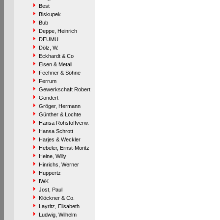
Best
Biskupek
Bub
Deppe, Heinrich
DEUMU
Dölz, W.
Eckhardt & Co
Eisen & Metall
Fechner & Söhne
Ferrum
Gewerkschaft Robert
Gondert
Gröger, Hermann
Günther & Lochte
Hansa Rohstoffverw.
Hansa Schrott
Harjes & Weckler
Hebeler, Ernst-Moritz
Heine, Willy
Hinrichs, Werner
Huppertz
IWK
Jost, Paul
Klöckner & Co.
Layritz, Elisabeth
Ludwig, Wilhelm