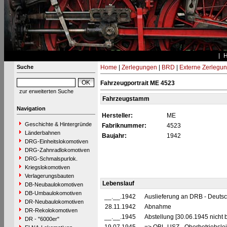
Suche
Home
|
Zerlegungen
|
BRD
|
Externe Zerlegu
Fahrzeugportrait ME 4523
zur erweiterten Suche
Fahrzeugstamm
Navigation
Hersteller:
ME
Geschichte & Hintergründe
Fabriknummer:
4523
Länderbahnen
Baujahr:
1942
DRG-Einheitslokomotiven
DRG-Zahnradlokomotiven
DRG-Schmalspurlok.
Kriegslokomotiven
Verlagerungsbauten
Lebenslauf
DB-Neubaulokomotiven
DB-Umbaulokomotiven
__.__.1942
Auslieferung an DRB - Deuts
DR-Neubaulokomotiven
28.11.1942
Abnahme
DR-Rekolokomotiven
__.__.1945
Abstellung [30.06.1945 nicht 
DR - "6000er"