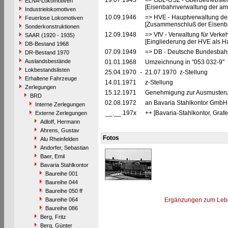
19.07.1945
=> OBL-USZ - Oberbetriebslei
ELNA-Lokomotiven
[Eisenbahnverwaltung der ame
Industrielokomotiven
10.09.1946
=> HVE - Hauptverwaltung de
Feuerlose Lokomotiven
[Zusammenschluß der Eisenba
Sonderkonstruktionen
12.09.1948
=> VfV - Verwaltung für Verke
SAAR (1920 - 1935)
[Eingliederung der HVE als Ha
DB-Bestand 1968
07.09.1949
=> DB - Deutsche Bundesbah
DR-Bestand 1970
Auslandsbestände
01.01.1968
Umzeichnung in "053 032-9"
Lokbestandslisten
25.04.1970
-
21.07.1970 z-Stellung
Erhaltene Fahrzeuge
14.01.1971
z-Stellung
Zerlegungen
15.12.1971
Genehmigung zur Ausmusterun
BRD
02.08.1972
an Bavaria Stahlkontor GmbH 
Interne Zerlegungen
__.__.197x
++ [Bavaria-Stahlkontor, Graf
Externe Zerlegungen
Adloff, Hermann
Ahrens, Gustav
Fotos
Alu Rheinfelden
Andorfer, Sebastian
Baer, Emil
Bavaria Stahlkontor
Baureihe 001
Baureihe 044
Baureihe 050 ff
Baureihe 064
Ergänzungen zum Leb
Baureihe 086
Berg, Fritz
Berg, Günter