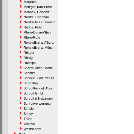
Metallum
Metzger, Karl-Ernst
Morlock, Heinrich
Norddt. Eisenbau
Nordisches Erzkontor
Rados, Peter
Rhein-Donau-Stahl
Rhein-Ruhr
Rohstoffverw. A'burg
Rohstoffverw. Münch.
Röttger
Röhlig
Rudolph
Saarbrücker Eisenh.
Schmidt
Schneid- und Pressb.
Schrottag
Schrotthandel D'dorf
Schrott GmbH
Schrott & Nutzeisen
Schrottverwertung
Schuler
Schuy
Trapp
Valentin
Westschrott