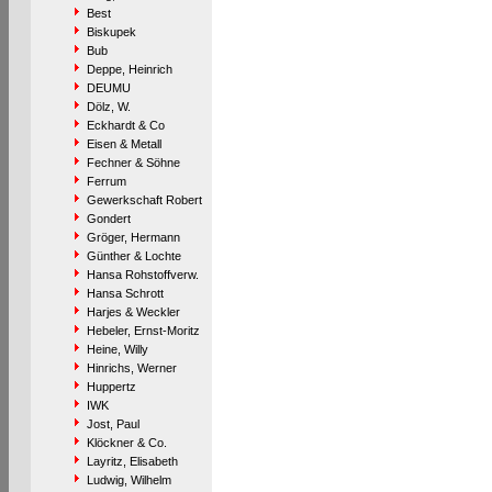
Best
Biskupek
Bub
Deppe, Heinrich
DEUMU
Dölz, W.
Eckhardt & Co
Eisen & Metall
Fechner & Söhne
Ferrum
Gewerkschaft Robert
Gondert
Gröger, Hermann
Günther & Lochte
Hansa Rohstoffverw.
Hansa Schrott
Harjes & Weckler
Hebeler, Ernst-Moritz
Heine, Willy
Hinrichs, Werner
Huppertz
IWK
Jost, Paul
Klöckner & Co.
Layritz, Elisabeth
Ludwig, Wilhelm