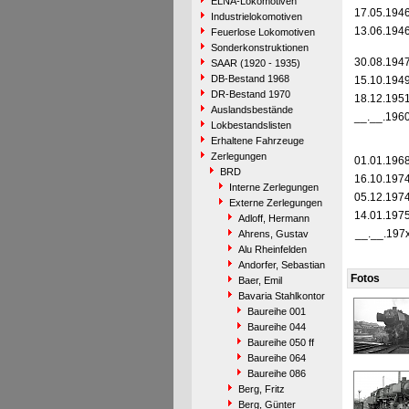
ELNA-Lokomotiven
17.05.194
Industrielokomotiven
13.06.194
Feuerlose Lokomotiven
Sonderkonstruktionen
30.08.194
SAAR (1920 - 1935)
DB-Bestand 1968
15.10.194
DR-Bestand 1970
18.12.195
Auslandsbestände
__.__.196
Lokbestandslisten
Erhaltene Fahrzeuge
Zerlegungen
01.01.196
BRD
16.10.197
Interne Zerlegungen
05.12.197
Externe Zerlegungen
14.01.197
Adloff, Hermann
__.__.197
Ahrens, Gustav
Alu Rheinfelden
Andorfer, Sebastian
Fotos
Baer, Emil
Bavaria Stahlkontor
Baureihe 001
Baureihe 044
Baureihe 050 ff
Baureihe 064
Baureihe 086
Berg, Fritz
Berg, Günter