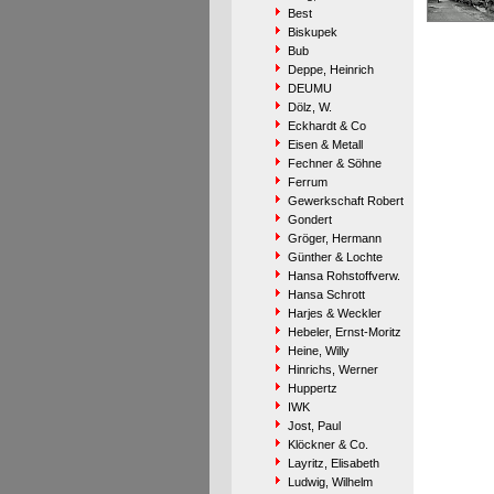
Best
Biskupek
Bub
Deppe, Heinrich
DEUMU
Dölz, W.
Eckhardt & Co
Eisen & Metall
Fechner & Söhne
Ferrum
Gewerkschaft Robert
Gondert
Gröger, Hermann
Günther & Lochte
Hansa Rohstoffverw.
Hansa Schrott
Harjes & Weckler
Hebeler, Ernst-Moritz
Heine, Willy
Hinrichs, Werner
Huppertz
IWK
Jost, Paul
Klöckner & Co.
Layritz, Elisabeth
Ludwig, Wilhelm