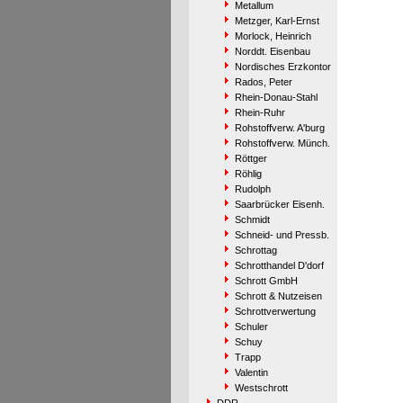
Metallum
Metzger, Karl-Ernst
Morlock, Heinrich
Norddt. Eisenbau
Nordisches Erzkontor
Rados, Peter
Rhein-Donau-Stahl
Rhein-Ruhr
Rohstoffverw. A'burg
Rohstoffverw. Münch.
Röttger
Röhlig
Rudolph
Saarbrücker Eisenh.
Schmidt
Schneid- und Pressb.
Schrottag
Schrotthandel D'dorf
Schrott GmbH
Schrott & Nutzeisen
Schrottverwertung
Schuler
Schuy
Trapp
Valentin
Westschrott