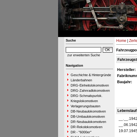
Suche
Home
|
Zerl
Fahrzeugpo
zur erweiterten Suche
Fahrzeugs
Navigation
Hersteller:
Geschichte & Hintergründe
Fabriknum
Länderbahnen
Baujahr:
DRG-Einheitslokomotiven
DRG-Zahnradlokomotiven
DRG-Schmalspurlok.
Kriegslokomotiven
Verlagerungsbauten
Lebenslauf
DB-Neubaulokomotiven
DB-Umbaulokomotiven
__.__.194
DR-Neubaulokomotiven
__.06.194
DR-Rekolokomotiven
19.07.194
DR - "6000er"