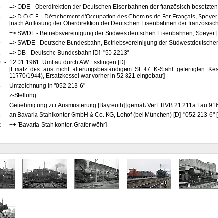
6
=> ODE - Oberdirektion der Deutschen Eisenbahnen der französisch besetzten
6
=> D.O.C.F. - Détachement d'Occupation des Chemins de Fer Français, Speyer
[nach Auflösung der Oberdirektion der Deutschen Eisenbahnen der französisch
7
=> SWDE - Betriebsvereinigung der Südwestdeutschen Eisenbahnen, Speyer 
9
=> SWDE - Deutsche Bundesbahn, Betriebsvereinigung der Südwestdeutschen
1
=> DB - Deutsche Bundesbahn [D] "50 2213"
0
-
12.01.1961 Umbau durch AW Esslingen [D]
[Ersatz des aus nicht alterungsbeständigem St 47 K-Stahl gefertigten Ke
11770/1944), Ersatzkessel war vorher in 52 821 eingebaut]
8
Umzeichnung in "052 213-6"
4
z-Stellung
4
Genehmigung zur Ausmusterung [Bayreuth] [gemäß Verf. HVB 21.211a Fau 916
5
an Bavaria Stahlkontor GmbH & Co. KG, Lohof (bei München) [D] "052 213-6" [
x
++ [Bavaria-Stahlkontor, Grafenwöhr]