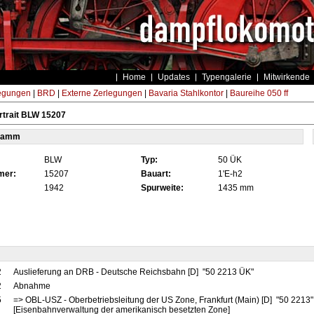
Home
Updates
Typengalerie
Mitwirkende
egungen
|
BRD
|
Externe Zerlegungen
|
Bavaria Stahlkontor
|
Baureihe 050 ff
rtrait BLW 15207
tamm
BLW
Typ:
50 ÜK
mer:
15207
Bauart:
1'E-h2
1942
Spurweite:
1435 mm
2
Auslieferung an DRB - Deutsche Reichsbahn [D] "50 2213 ÜK"
2
Abnahme
5
=> OBL-USZ - Oberbetriebsleitung der US Zone, Frankfurt (Main) [D] "50 2213
[Eisenbahnverwaltung der amerikanisch besetzten Zone]