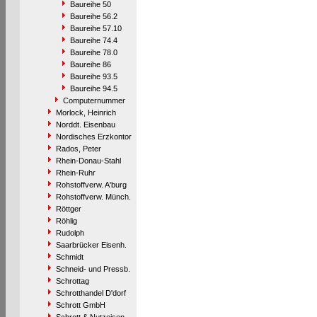
Baureihe 50
Baureihe 56.2
Baureihe 57.10
Baureihe 74.4
Baureihe 78.0
Baureihe 86
Baureihe 93.5
Baureihe 94.5
Computernummer
Morlock, Heinrich
Norddt. Eisenbau
Nordisches Erzkontor
Rados, Peter
Rhein-Donau-Stahl
Rhein-Ruhr
Rohstoffverw. A'burg
Rohstoffverw. Münch.
Röttger
Röhlig
Rudolph
Saarbrücker Eisenh.
Schmidt
Schneid- und Pressb.
Schrottag
Schrotthandel D'dorf
Schrott GmbH