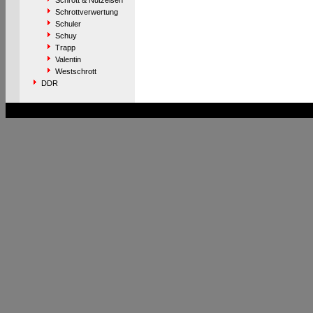
Schrott & Nutzeisen
Schrottverwertung
Schuler
Schuy
Trapp
Valentin
Westschrott
DDR