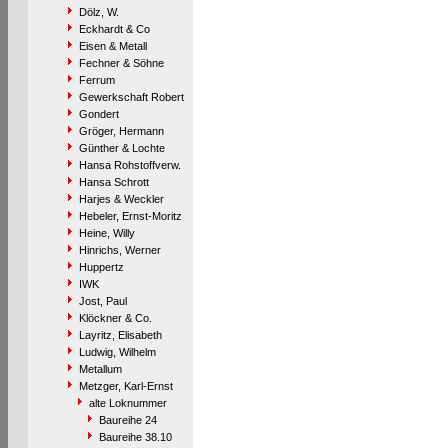
Dölz, W.
Eckhardt & Co
Eisen & Metall
Fechner & Söhne
Ferrum
Gewerkschaft Robert
Gondert
Gröger, Hermann
Günther & Lochte
Hansa Rohstoffverw.
Hansa Schrott
Harjes & Weckler
Hebeler, Ernst-Moritz
Heine, Willy
Hinrichs, Werner
Huppertz
IWK
Jost, Paul
Klöckner & Co.
Layritz, Elisabeth
Ludwig, Wilhelm
Metallum
Metzger, Karl-Ernst
alte Loknummer
Baureihe 24
Baureihe 38.10