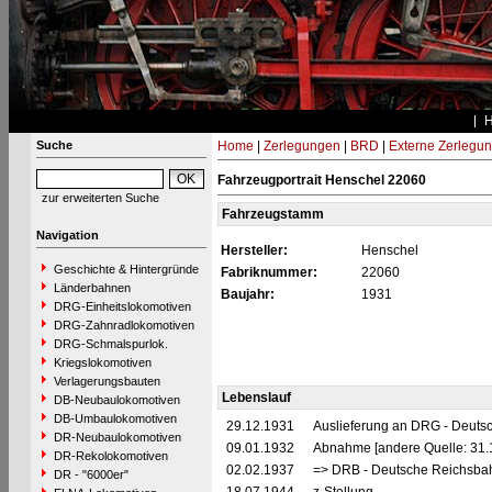
Suche
Home
|
Zerlegungen
|
BRD
|
Externe Zerlegu
Fahrzeugportrait Henschel 22060
zur erweiterten Suche
Fahrzeugstamm
Navigation
Hersteller:
Henschel
Geschichte & Hintergründe
Fabriknummer:
22060
Länderbahnen
Baujahr:
1931
DRG-Einheitslokomotiven
DRG-Zahnradlokomotiven
DRG-Schmalspurlok.
Kriegslokomotiven
Verlagerungsbauten
Lebenslauf
DB-Neubaulokomotiven
DB-Umbaulokomotiven
29.12.1931
Auslieferung an DRG - Deutsc
DR-Neubaulokomotiven
09.01.1932
Abnahme [andere Quelle: 31.
DR-Rekolokomotiven
02.02.1937
=> DRB - Deutsche Reichsbah
DR - "6000er"