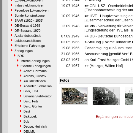
18.07.1944
z-Stellung
ELNA-Lokomotiven
Industrielokomotiven
19.07.1945
=> OBL-USZ - Oberbetriebslei
[Eisenbahnverwaltung der ame
Feuerlose Lokomotiven
Sonderkonstruktionen
10.09.1946
=> HVE - Hauptverwaltung de
[Zusammenschluß der Eisenba
SAAR (1920 - 1935)
DB-Bestand 1968
12.09.1948
=> VfV - Verwaltung für Verke
[Eingliederung der HVE als Ha
DR-Bestand 1970
Auslandsbestände
07.09.1949
=> DB - Deutsche Bundesbahn
Lokbestandslisten
02.05.1966
z-Stellung [Lok mit Tender i
Erhaltene Fahrzeuge
19.08.1966
Genehmigung zur Ausmusteru
Zerlegungen
31.08.1966
Ausmusterung [gemäß Verf. B
BRD
03.02.1967
an Karl-Ernst Metzger GmbH & 
Interne Zerlegungen
__.02.1967
++ [Metzger, Witten Hbf]
Externe Zerlegungen
Adloff, Hermann
Ahrens, Gustav
Fotos
Alu Rheinfelden
Andorfer, Sebastian
Baer, Emil
Bavaria Stahlkontor
Berg, Fritz
Berg, Günter
Best
Biskupek
Ergänzungen zum Leb
Bub
Deppe, Heinrich
DEUMU