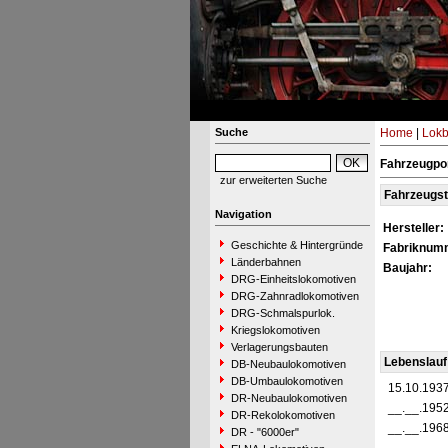
Suche
Home
|
Lokb
Fahrzeugpo
zur erweiterten Suche
Fahrzeugs
Navigation
Hersteller:
Geschichte & Hintergründe
Fabriknum
Länderbahnen
Baujahr:
DRG-Einheitslokomotiven
DRG-Zahnradlokomotiven
DRG-Schmalspurlok.
Kriegslokomotiven
Verlagerungsbauten
Lebenslauf
DB-Neubaulokomotiven
DB-Umbaulokomotiven
15.10.193
DR-Neubaulokomotiven
__.__.195
DR-Rekolokomotiven
__.__.196
DR - "6000er"