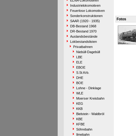
ELNA-Lokomotiven
Industrielokomotiven
Feuerlose Lokomotiven
Sonderkonstruktionen
Fotos
SAAR (1920 - 1935)
DB-Bestand 1968
DR-Bestand 1970
Auslandsbestände
Lokbestandslisten
Privatbahnen
Niebüll-Dagebüll
LBE
ELE
EBOE
S.St.Krb.
DHE
BOE
Lohne - Dinklage
WLE
Moerser Kreisbahn
KEG
KKB
Bielstein - Waldbröl
KBE
KFBE
Söhrebahn
Ilmebahn