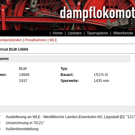
Home
Updates
Typengalerie
Mitwirkende
estandslisten
|
Privatbahnen
|
WLE
rtrait BLW 14666
tamm
BLW
Typ:
mer:
14666
Bauart:
1'E1'h-2t
1937
Spurweite:
1435 mm
7
Auslieferung an WLE - Westfälische Landes-Eisenbahn AG, Lippstadt [D] "121
2
Umzeichnung in "0121"
8
Außerdienststellung